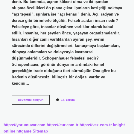
denir. Bu tanımda, açının kökeni olma ve iki ışından
oluşma özellikleri ön plana çıkar. Işınların kesiştiği noktaya
“açı tepesi”, ışınlara ise “açı kenarı” denir. Açı, radyan ve
derece gibi birimlerle ölçülür. Felsefi acidan insan nedir?
Felsefeye göre, insanlar düşünen varlıklar olarak kabul
edilir. İnsanlar, her şeyden önce, yaşayan organizmalardır.
İnsanları diğer canlı varlıklardan ayıran şey, evrim
sürecinde dillerini değiştirmeleri, konuşmaya başlamaları,
dünyayı anlamaları ve dolayısıyla kavramsal
düşünmeleridir. Schopenhauer felsefesi nedir?
Schopenhauer, görünür dünyanın ardındaki temel
gerçekliğin irade olduğunu ileri sürmüştür. Ona göre bu
iradenin düşüncesiz, bilinçsiz bir doğası vardır ve
kendini…
Acı
Devamını okuyun
14 Yorum
Felsefesi
Nedir
https://yorumuvar.com
https://cur.com.tr
https://vez.com.tr
knight
online
nttgame
Sitemap