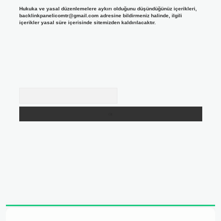
Hukuka ve yasal düzenlemelere aykırı olduğunu düşündüğünüz içerikleri,
backlinkpanelicomtr@gmail.com
adresine bildirmeniz halinde, ilgili
içerikler yasal süre içerisinde sitemizden kaldırılacaktır.
Arama
adresi