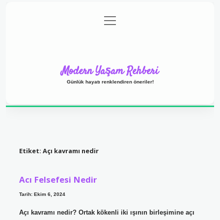
menüyü
Anasayfa
Gizlilik Politikası
Yasal Uyarı
aç
Hakkımızda
Modern Yaşam Rehberi
Günlük hayatı renklendiren öneriler!
Etiket:
Açı kavramı nedir
Acı Felsefesi Nedir
Tarih: Ekim 6, 2024
Açı kavramı nedir? Ortak kökenli iki ışının birleşimine açı