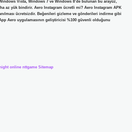
 Windows Vista, Windows 7 ve Windows 8’de bulunan bu arayüz,
ha az yük bindirir. Aero Instagram ücretli mi? Aero Instagram APK
anılması ücretsizdir. Beğenileri gizleme ve gönderileri indirme gibi
App Aero uygulamasının geliştiricisi %100 güvenli olduğunu
night online
nttgame
Sitemap