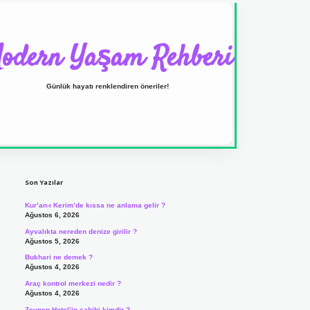
odern Yaşam Rehberi
Günlük hayatı renklendiren öneriler!
Sidebar
ilbet yeni giriş adresi
Son Yazılar
Kur’an-ı Kerim’de kıssa ne anlama gelir ?
Ağustos 6, 2026
Ayvalıkta nereden denize girilir ?
Ağustos 5, 2026
Bukhari ne demek ?
Ağustos 4, 2026
Araç kontrol merkezi nedir ?
Ağustos 4, 2026
Zeynep Hotel’in sahibi kimdir ?