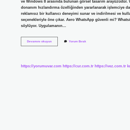
ve Windows 8 arasında bulunan görsel tasarım arayüzüdür.
donanım hızlandırma özelliğinden yararlanarak işlemciye da
reklamsız bir kullanıcı deneyimi sunar ve indirilmesi ve kull
seçenekleriyle öne çıkar. Aero WhatsApp güvenli mi? Whats
söylüyor. Uygulamanın…
Aero
Devamını okuyun
Yorum Bırak
Ne
Işe
Yarıyor
https://yorumuvar.com
https://cur.com.tr
https://vez.com.tr
k