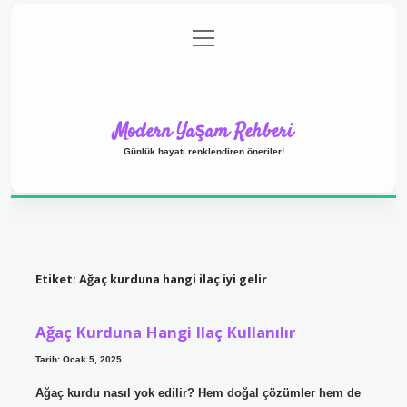
menüyü
Anasayfa
Gizlilik Politikası
Yasal Uyarı
aç
Hakkımızda
Modern Yaşam Rehberi
Günlük hayatı renklendiren öneriler!
Etiket:
Ağaç kurduna hangi ilaç iyi gelir
Ağaç Kurduna Hangi Ilaç Kullanılır
Tarih: Ocak 5, 2025
Ağaç kurdu nasıl yok edilir? Hem doğal çözümler hem de