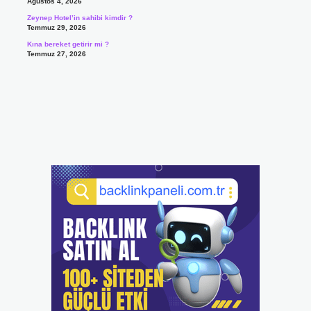
Ağustos 4, 2026
Zeynep Hotel’in sahibi kimdir ?
Temmuz 29, 2026
Kına bereket getirir mi ?
Temmuz 27, 2026