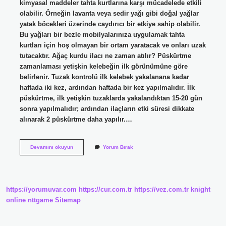
kimyasal maddeler tahta kurtlarına karşı mücadelede etkili
olabilir. Örneğin lavanta veya sedir yağı gibi doğal yağlar
yatak böcekleri üzerinde caydırıcı bir etkiye sahip olabilir.
Bu yağları bir bezle mobilyalarınıza uygulamak tahta
kurtları için hoş olmayan bir ortam yaratacak ve onları uzak
tutacaktır. Ağaç kurdu ilacı ne zaman atılır? Püskürtme
zamanlaması yetişkin kelebeğin ilk görünümüne göre
belirlenir. Tuzak kontrolü ilk kelebek yakalanana kadar
haftada iki kez, ardından haftada bir kez yapılmalıdır. İlk
püskürtme, ilk yetişkin tuzaklarda yakalandıktan 15-20 gün
sonra yapılmalıdır; ardından ilaçların etki süresi dikkate
alınarak 2 püskürtme daha yapılır.…
Ağaç
Devamını okuyun
Yorum Bırak
Kurduna
Hangi
Ilaç
Kullanılır
https://yorumuvar.com
https://cur.com.tr
https://vez.com.tr
knight
online
nttgame
Sitemap