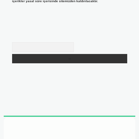
içerikler yasal süre içerisinde sitemizden kaldırılacaktır.
Arama
adresi