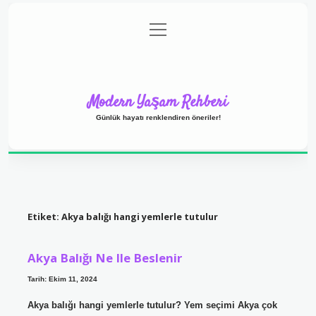
menüyü
Anasayfa
Gizlilik Politikası
Yasal Uyarı
aç
Hakkımızda
Modern Yaşam Rehberi
Günlük hayatı renklendiren öneriler!
Etiket:
Akya balığı hangi yemlerle tutulur
Akya Balığı Ne Ile Beslenir
Tarih: Ekim 11, 2024
Akya balığı hangi yemlerle tutulur? Yem seçimi Akya çok