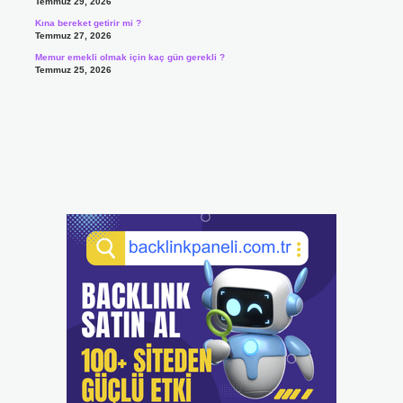
Temmuz 29, 2026
Kına bereket getirir mi ?
Temmuz 27, 2026
Memur emekli olmak için kaç gün gerekli ?
Temmuz 25, 2026