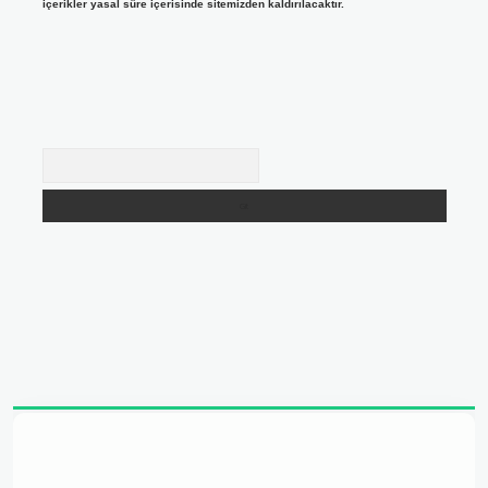
içerikler yasal süre içerisinde sitemizden kaldırılacaktır.
Arama
adresi