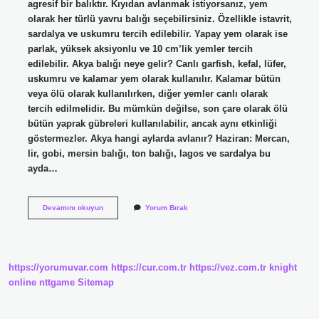
agresif bir balıktır. Kıyıdan avlanmak istiyorsanız, yem
olarak her türlü yavru balığı seçebilirsiniz. Özellikle istavrit,
sardalya ve uskumru tercih edilebilir. Yapay yem olarak ise
parlak, yüksek aksiyonlu ve 10 cm’lik yemler tercih
edilebilir. Akya balığı neye gelir? Canlı garfish, kefal, lüfer,
uskumru ve kalamar yem olarak kullanılır. Kalamar bütün
veya ölü olarak kullanılırken, diğer yemler canlı olarak
tercih edilmelidir. Bu mümkün değilse, son çare olarak ölü
bütün yaprak gübreleri kullanılabilir, ancak aynı etkinliği
göstermezler. Akya hangi aylarda avlanır? Haziran: Mercan,
lir, gobi, mersin balığı, ton balığı, lagos ve sardalya bu
ayda…
Akya
Devamını okuyun
Yorum Bırak
Balığı
Ne
Ile
Beslenir
https://yorumuvar.com
https://cur.com.tr
https://vez.com.tr
knight
online
nttgame
Sitemap