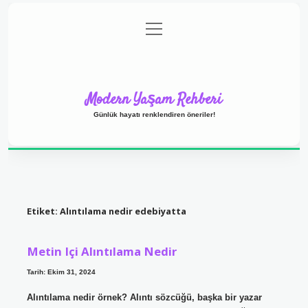
menüyü
Anasayfa
Gizlilik Politikası
Yasal Uyarı
aç
Hakkımızda
Modern Yaşam Rehberi
Günlük hayatı renklendiren öneriler!
Etiket:
Alıntılama nedir edebiyatta
Metin Içi Alıntılama Nedir
Tarih: Ekim 31, 2024
Alıntılama nedir örnek? Alıntı sözcüğü, başka bir yazar