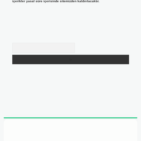
içerikler yasal süre içerisinde sitemizden kaldırılacaktır.
Arama
adresi