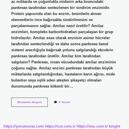
az miktarda ve çoğunlukla midenin arka kısmındaki
pankreas tarafından sentezlenen bir sindirim enzimidir.
Protein yapısında olan bu enzim, besinlerle alınan
elementlerin ince bağırsakta sindirilmesini ve
parçalanmasını sağlar. Amilaz nasıl üretilir? Amilaz
enzimleri, kompleks karbonhidratları parçalayan bir grup
hidrolazdır. Amilaz esas olarak enzimin asiner hücreler
tarafından sentezlendiği ve daha sonra pankreas kanal
sistemi aracılığıyla bağırsak yoluna salgılandığı ekzokrin
pankreas tarafından üretilir. Amilaz kim tarafından
salgılanır? Pankreas, insan vücudundaki amilaz enziminin
çoğunu sağlar. Amilaz enzimi pankreas tarafından büyük
miktarlarda salgılandığından, hastaların karın ağrısı, mide
bulantısı veya eşlik eden ateşten şikayetçi olmaları
durumunda pankreas kökenli bir…
Amilaz
Devamını okuyun
6 Yorum
Nedir
Tekstil
https://yorumuvar.com
https://cur.com.tr
https://vez.com.tr
knight