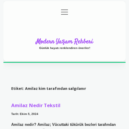
menüyü
Anasayfa
Gizlilik Politikası
Yasal Uyarı
aç
Hakkımızda
Modern Yaşam Rehberi
Günlük hayatı renklendiren öneriler!
Etiket:
Amilaz kim tarafından salgılanır
Amilaz Nedir Tekstil
Tarih: Ekim 5, 2024
Amilaz nedir? Amilaz; Vücuttaki tükürük bezleri tarafından