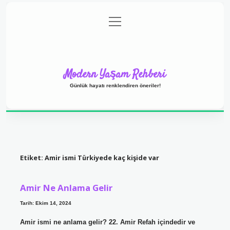
menüyü
Anasayfa
Gizlilik Politikası
Yasal Uyarı
aç
Hakkımızda
Modern Yaşam Rehberi
Günlük hayatı renklendiren öneriler!
Etiket:
Amir ismi Türkiyede kaç kişide var
Amir Ne Anlama Gelir
Tarih: Ekim 14, 2024
Amir ismi ne anlama gelir? 22. Amir Refah içindedir ve