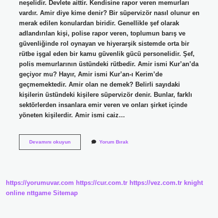
neşelidir. Devlete aittir. Kendisine rapor veren memurları
vardır. Amir diye kime denir? Bir süpervizör nasıl olunur en
merak edilen konulardan biridir. Genellikle şef olarak
adlandırılan kişi, polise rapor veren, toplumun barış ve
güvenliğinde rol oynayan ve hiyerarşik sistemde orta bir
rütbe işgal eden bir kamu güvenlik gücü personelidir. Şef,
polis memurlarının üstündeki rütbedir. Amir ismi Kur’an’da
geçiyor mu? Hayır, Amir ismi Kur’an-ı Kerim’de
geçmemektedir. Amir olan ne demek? Belirli sayıdaki
kişilerin üstündeki kişilere süpervizör denir. Bunlar, farklı
sektörlerden insanlara emir veren ve onları şirket içinde
yöneten kişilerdir. Amir ismi caiz…
Amir
Devamını okuyun
Yorum Bırak
Ne
Anlama
Gelir
https://yorumuvar.com
https://cur.com.tr
https://vez.com.tr
knight
online
nttgame
Sitemap