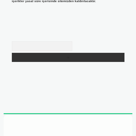
içerikler yasal süre içerisinde sitemizden kaldırılacaktır.
Arama
dresi