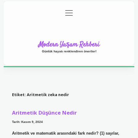
menüyü
Anasayfa
Gizlilik Politikası
Yasal Uyarı
aç
Hakkımızda
Modern Yaşam Rehberi
Günlük hayatı renklendiren öneriler!
Etiket:
Aritmetik zeka nedir
Aritmetik Düşünce Nedir
Tarih: Kasım 9, 2024
Aritmetik ve matematik arasındaki fark nedir? (1) sayılar,