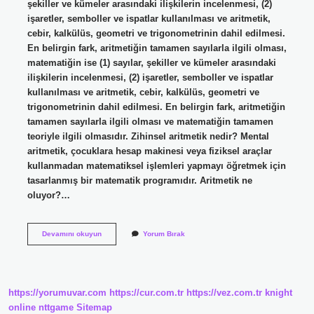
şekiller ve kümeler arasındaki ilişkilerin incelenmesi, (2)
işaretler, semboller ve ispatlar kullanılması ve aritmetik,
cebir, kalkülüs, geometri ve trigonometrinin dahil edilmesi.
En belirgin fark, aritmetiğin tamamen sayılarla ilgili olması,
matematiğin ise (1) sayılar, şekiller ve kümeler arasındaki
ilişkilerin incelenmesi, (2) işaretler, semboller ve ispatlar
kullanılması ve aritmetik, cebir, kalkülüs, geometri ve
trigonometrinin dahil edilmesi. En belirgin fark, aritmetiğin
tamamen sayılarla ilgili olması ve matematiğin tamamen
teoriyle ilgili olmasıdır. Zihinsel aritmetik nedir? Mental
aritmetik, çocuklara hesap makinesi veya fiziksel araçlar
kullanmadan matematiksel işlemleri yapmayı öğretmek için
tasarlanmış bir matematik programıdır. Aritmetik ne
oluyor?…
Aritmetik
Devamını okuyun
Yorum Bırak
Düşünce
Nedir
https://yorumuvar.com
https://cur.com.tr
https://vez.com.tr
knight
online
nttgame
Sitemap