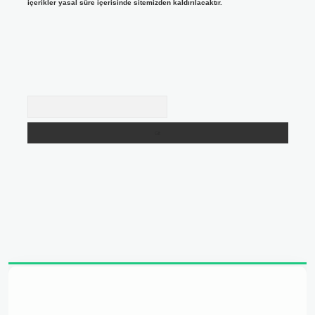
içerikler yasal süre içerisinde sitemizden kaldırılacaktır.
Arama
adresi