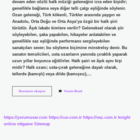
devam eden sözlü halk müziği geleneğini icra eden kişidir;
genellikle bağlama veya diğer telli çalgı eşliğinde söylenir.
Ozan geleneği, Türk kökenli, Türkler arasında yaygın ve
Anadolu, Orta Doğu ve Orta Asya’ya özgü bir halk şiiri
türüdür. Âşık lakabı kimlere verilir? Geleneksel olarak şiir
söyleyebilen, şaka yapabilen, hikayeler anlatabilen ve
genellikle saz eşliğinde performans sergileyebilen
sanatçıları sever; bu söyleme biçimine minstrelsy denir. Bu
sanatın temsilcileri, usta ozanların yanında çıraklık yaparak
uzun yıllar boyunca eğitilirler. Halk şairi ve âşık aynı kişi
midir? Halk ozanı; usta-çırak geleneğine dayalı olarak,
tellerde (kamışlı) veya dilde (kamışsız),…
Halk
Devamını okuyun
Yorum Bırak
Edebiyatında
Âşık
Kime
Denir
https://yorumuvar.com
https://cur.com.tr
https://vez.com.tr
knight
online
nttgame
Sitemap