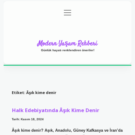
menüyü
Anasayfa
Gizlilik Politikası
Yasal Uyarı
aç
Hakkımızda
Modern Yaşam Rehberi
Günlük hayatı renklendiren öneriler!
Etiket:
Âşık kime denir
Halk Edebiyatında Âşık Kime Denir
Tarih: Kasım 18, 2024
Âşık kime denir? Aşık, Anadolu, Güney Kafkasya ve İran’da