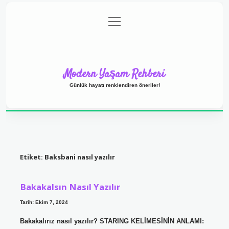
menüyü
Anasayfa
Gizlilik Politikası
Yasal Uyarı
aç
Hakkımızda
Modern Yaşam Rehberi
Günlük hayatı renklendiren öneriler!
Etiket:
Baksbani nasıl yazılır
Bakakalsın Nasıl Yazılır
Tarih: Ekim 7, 2024
Bakakalırız nasıl yazılır? STARING KELİMESİNİN ANLAMI: