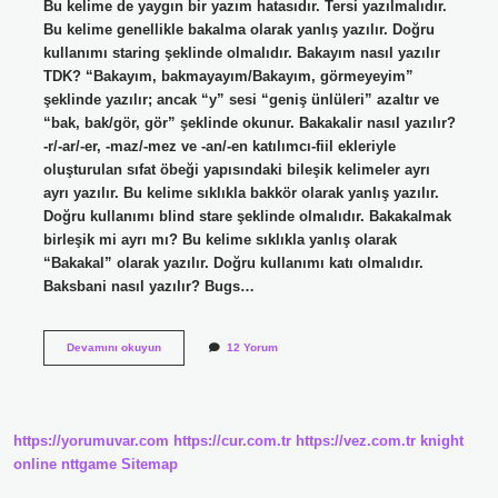
Bu kelime de yaygın bir yazım hatasıdır. Tersi yazılmalıdır.
Bu kelime genellikle bakalma olarak yanlış yazılır. Doğru
kullanımı staring şeklinde olmalıdır. Bakayım nasıl yazılır
TDK? “Bakayım, bakmayayım/Bakayım, görmeyeyim”
şeklinde yazılır; ancak “y” sesi “geniş ünlüleri” azaltır ve
“bak, bak/gör, gör” şeklinde okunur. Bakakalir nasıl yazılır?
-r/-ar/-er, -maz/-mez ve -an/-en katılımcı-fiil ekleriyle
oluşturulan sıfat öbeği yapısındaki bileşik kelimeler ayrı
ayrı yazılır. Bu kelime sıklıkla bakkör olarak yanlış yazılır.
Doğru kullanımı blind stare şeklinde olmalıdır. Bakakalmak
birleşik mi ayrı mı? Bu kelime sıklıkla yanlış olarak
“Bakakal” olarak yazılır. Doğru kullanımı katı olmalıdır.
Baksbani nasıl yazılır? Bugs…
Bakakalsın
Devamını okuyun
12 Yorum
Nasıl
Yazılır
https://yorumuvar.com
https://cur.com.tr
https://vez.com.tr
knight
online
nttgame
Sitemap