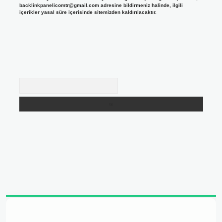
backlinkpanelicomtr@gmail.com
adresine bildirmeniz halinde, ilgili
içerikler yasal süre içerisinde sitemizden kaldırılacaktır.
Arama
adresi