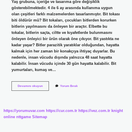
Yaş grubuna, içeriğe ve tasarıma göre değişiklik
gösterebilmektedir. 4 ile 6 ay arasında kullanıma uygun
olan çeşitleri farklı malzemelerden tasarlanmıştır. Bit tokası
biti öldürür mü? Bit tokaları, çocukları bitlerden korurken
bitlerin yayılmasını da önleyen bir araçtır. Elbette bu
tokalar, bitlerin saçta, ciltte ve kıyafetlerde bulunmasını
önleyen önleyici bir ürün olarak öne çıkıyor. Bit yastıkta ne
kadar yaşar? Bitler parazitik yaratıklar olduğundan, hayatta
kalmak için her zaman bir konakçıya ihtiyaç duyarlar. Bu
nedenle, insan vücudu dışında yalnızca 48 saat hayatta
kalabilir. İnsan vücudu içinde 30 gün hayatta kalabilir. Bit
yumurtaları, kumaş ve…
Bit
Devamını okuyun
Yorum Bırak
Tokasının
Etkisi
Ne
Kadar
Sürer
https://yorumuvar.com
https://cur.com.tr
https://vez.com.tr
knight
online
nttgame
Sitemap