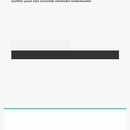
içerikler yasal süre içerisinde sitemizden kaldırılacaktır.
Arama
adresi