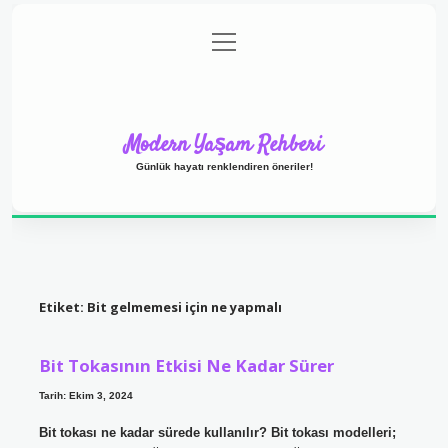
menüyü
Anasayfa
Gizlilik Politikası
Yasal Uyarı
aç
Hakkımızda
Modern Yaşam Rehberi
Günlük hayatı renklendiren öneriler!
Etiket:
Bit gelmemesi için ne yapmalı
Bit Tokasının Etkisi Ne Kadar Sürer
Tarih: Ekim 3, 2024
Bit tokası ne kadar sürede kullanılır? Bit tokası modelleri;