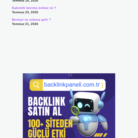
Temmuz 24, 2026
Kalemlik türemiş kelime mi ?
Temmuz 23, 2026
Bersiye ne anlama gelir ?
Temmuz 21, 2026