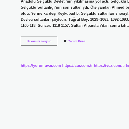
Anadolu Selçuklu Devleti’nin yıkılmasına yol açtı. Selçuklu
Selçuklu Sultanlığı’nın son sultanıydı. Öte yandan Ahmed 
öldü. Yerine kardeşi Keykubad b. Selçuklu sultanları sırasıy
Devleti sultanları şöyledir: Tuğrul Bey: 1029–1063. 1092-109
1105-118. Sencer: 1118-1157. Sultan Alparslan’dan sonra tah
Büyük
Devamını okuyun
Yorum Bırak
Selçuklu
Devletinin
Son
Hükümdarı
Kimdir
https://yorumuvar.com
https://cur.com.tr
https://vez.com.tr
k