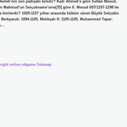
 Devleti’nin son padişahı kimdir? Kadı Ahmed’e göre Sultan Mesud,
bin Mahmud’un Seiçukname’sine[35] göre II. Mesud 697/1297-1298’de
la kimlerdir? 1029-1157 yılları arasında hüküm süren Büyük Selçuklu
3. Berkyaruk: 1094-1105. Melikşah II: 1105-1105. Muhammed Tapar:
ta…
night online
nttgame
Sitemap