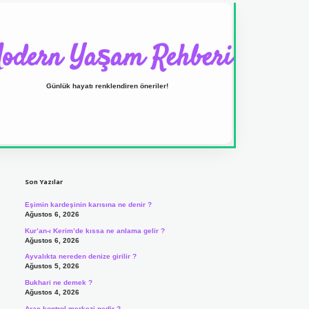
odern Yaşam Rehberi
Günlük hayatı renklendiren öneriler!
Sidebar
ilbet yeni giriş adresi
Son Yazılar
Eşimin kardeşinin karısına ne denir ?
Ağustos 6, 2026
Kur’an-ı Kerim’de kıssa ne anlama gelir ?
Ağustos 6, 2026
Ayvalıkta nereden denize girilir ?
Ağustos 5, 2026
Bukhari ne demek ?
Ağustos 4, 2026
Araç kontrol merkezi nedir ?