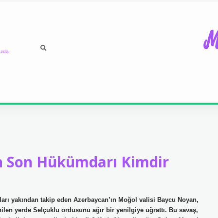
M
ızda
in Son Hükümdarı Kimdir
ları yakından takip eden Azerbaycan’ın Moğol valisi Baycu Noyan,
en yerde Selçuklu ordusunu ağır bir yenilgiye uğrattı. Bu savaş,