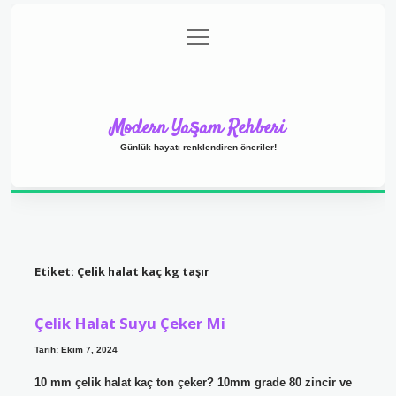
menüyü
Anasayfa
Gizlilik Politikası
Yasal Uyarı
aç
Hakkımızda
Modern Yaşam Rehberi
Günlük hayatı renklendiren öneriler!
Etiket:
Çelik halat kaç kg taşır
Çelik Halat Suyu Çeker Mi
Tarih: Ekim 7, 2024
10 mm çelik halat kaç ton çeker? 10mm grade 80 zincir ve