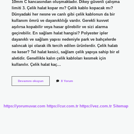
10mm C kancasından oluşmaktadır. Dikey güvenli çalışma
limiti 3. Çelik halat kopar mı? Çelik kablo kopacak mı?
Dünyadaki her nesne ve canlı gibi çelik kablonun da bir
kullanım ömrü ve dayanıklılığı vardır. Gerekli kuvvet
aşılırsa kopabilir veya hasar görebilir ve sizi alarma
geçirebilir. En sağlam halat hangisi? Polyester ipler
dayanıklı ve sağlam yapısı nedeniyle park ve bahçelerde
salıncak ipi olarak ilk tercih edilen ürünlerdir. Çelik halatı
ne keser? Tel halat kesici, sağlam çelik yapıya sahip bir el
aletidir. Genellikle kalın çelik kabloları kesmek için
kullanılır. Çelik halat kaç…
Çelik
Devamını okuyun
8 Yorum
Halat
Suyu
Çeker
Mi
https://yorumuvar.com
https://cur.com.tr
https://vez.com.tr
Sitemap