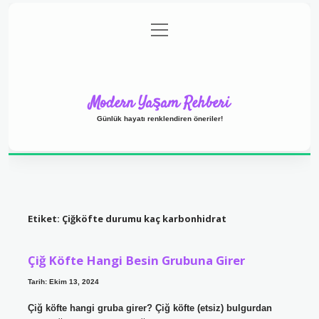
menüyü
Anasayfa
Gizlilik Politikası
Yasal Uyarı
aç
Hakkımızda
Modern Yaşam Rehberi
Günlük hayatı renklendiren öneriler!
Etiket:
Çiğköfte durumu kaç karbonhidrat
Çiğ Köfte Hangi Besin Grubuna Girer
Tarih: Ekim 13, 2024
Çiğ köfte hangi gruba girer? Çiğ köfte (etsiz) bulgurdan