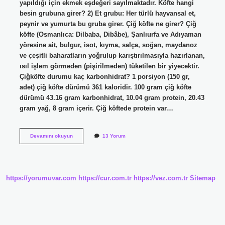
yapıldığı için ekmek eşdeğeri sayılmaktadır. Köfte hangi
besin grubuna girer? 2) Et grubu: Her türlü hayvansal et,
peynir ve yumurta bu gruba girer. Çiğ köfte ne girer? Çiğ
köfte (Osmanlıca: Dilbaba, Dibâbe), Şanlıurfa ve Adıyaman
yöresine ait, bulgur, isot, kıyma, salça, soğan, maydanoz
ve çeşitli baharatların yoğrulup karıştırılmasıyla hazırlanan,
ısıl işlem görmeden (pişirilmeden) tüketilen bir yiyecektir.
Çiğköfte durumu kaç karbonhidrat? 1 porsiyon (150 gr,
adet) çiğ köfte dürümü 361 kaloridir. 100 gram çiğ köfte
dürümü 43.16 gram karbonhidrat, 10.04 gram protein, 20.43
gram yağ, 8 gram içerir. Çiğ köftede protein var…
Çiğ
Devamını okuyun
13 Yorum
Köfte
Hangi
Besin
Grubuna
Girer
https://yorumuvar.com
https://cur.com.tr
https://vez.com.tr
Sitemap