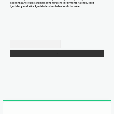
backlinkpanelicomtr@gmail.com
adresine bildirmeniz halinde, ilgili
içerikler yasal süre içerisinde sitemizden kaldırılacaktır.
Arama
adresi