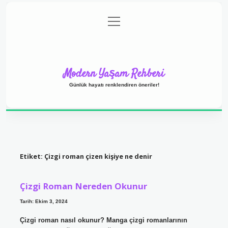
menüyü
Anasayfa
Gizlilik Politikası
Yasal Uyarı
aç
Hakkımızda
Modern Yaşam Rehberi
Günlük hayatı renklendiren öneriler!
Etiket:
Çizgi roman çizen kişiye ne denir
Çizgi Roman Nereden Okunur
Tarih: Ekim 3, 2024
Çizgi roman nasıl okunur? Manga çizgi romanlarının