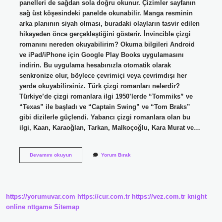
panelleri de sağdan sola doğru okunur. Çizimler sayfanın
sağ üst köşesindeki panelde okunabilir. Manga resminin
arka planının siyah olması, buradaki olayların tasvir edilen
hikayeden önce gerçekleştiğini gösterir. İnvincible çizgi
romanını nereden okuyabilirim? Okuma bilgileri Android
ve iPad/iPhone için Google Play Books uygulamasını
indirin. Bu uygulama hesabınızla otomatik olarak
senkronize olur, böylece çevrimiçi veya çevrimdışı her
yerde okuyabilirsiniz. Türk çizgi romanları nelerdir?
Türkiye’de çizgi romanlara ilgi 1950’lerde “Tommiks” ve
“Texas” ile başladı ve “Captain Swing” ve “Tom Braks”
gibi dizilerle güçlendi. Yabancı çizgi romanlara olan bu
ilgi, Kaan, Karaoğlan, Tarkan, Malkoçoğlu, Kara Murat ve…
Çizgi
Devamını okuyun
Yorum Bırak
Roman
Nereden
Okunur
https://yorumuvar.com
https://cur.com.tr
https://vez.com.tr
knight
online
nttgame
Sitemap