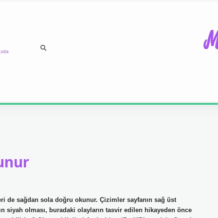
M
ızda
unur
ri de sağdan sola doğru okunur. Çizimler sayfanın sağ üst
n siyah olması, buradaki olayların tasvir edilen hikayeden önce