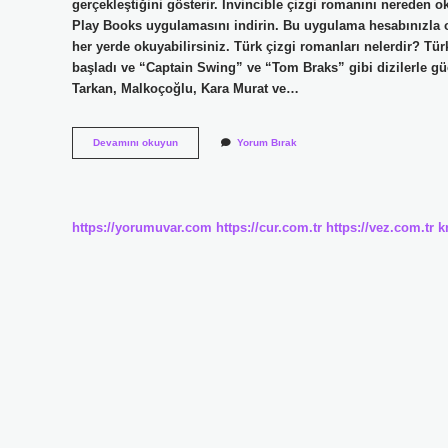
gerçekleştiğini gösterir. İnvincible çizgi romanını nereden 
Play Books uygulamasını indirin. Bu uygulama hesabınızla o
her yerde okuyabilirsiniz. Türk çizgi romanları nelerdir? Tü
başladı ve “Captain Swing” ve “Tom Braks” gibi dizilerle gü
Tarkan, Malkoçoğlu, Kara Murat ve…
Çizgi
Devamını okuyun
Yorum Bırak
Roman
Nereden
Okunur
https://yorumuvar.com
https://cur.com.tr
https://vez.com.tr
k