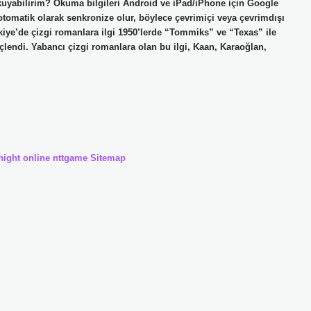
okuyabilirim? Okuma bilgileri Android ve iPad/iPhone için Google
tomatik olarak senkronize olur, böylece çevrimiçi veya çevrimdışı
rkiye’de çizgi romanlara ilgi 1950’lerde “Tommiks” ve “Texas” ile
çlendi. Yabancı çizgi romanlara olan bu ilgi, Kaan, Karaoğlan,
night online
nttgame
Sitemap