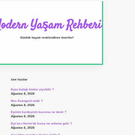
odern Yaşam Rehberi
Günlük hayatı renklendiren öneriler!
Sidebar
ilbet yeni giriş adresi
Son Yazılar
Kuzu kulağı kimler yiyebilir ?
Ağustos 8, 2026
Neo Avangard nedir ?
Ağustos 8, 2026
Eşimin kardeşinin karısına ne denir ?
Ağustos 6, 2026
Kur’an-ı Kerim’de kıssa ne anlama gelir ?
Ağustos 6, 2026
Ayvalıkta nereden denize girilir ?