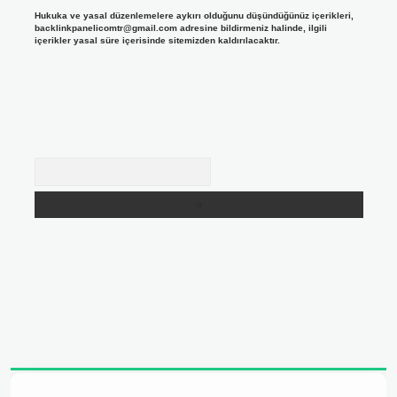
Hukuka ve yasal düzenlemelere aykırı olduğunu düşündüğünüz içerikleri,
backlinkpanelicomtr@gmail.com
adresine bildirmeniz halinde, ilgili
içerikler yasal süre içerisinde sitemizden kaldırılacaktır.
Arama
adresi