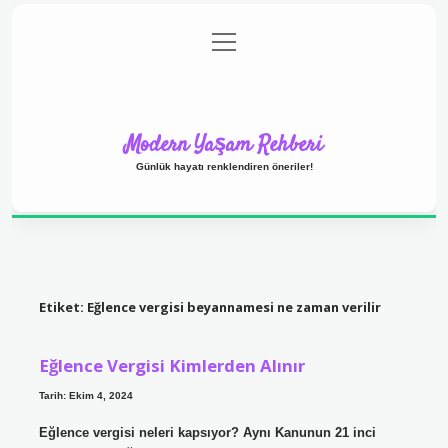
menüyü
Anasayfa
Gizlilik Politikası
Yasal Uyarı
aç
Hakkımızda
Modern Yaşam Rehberi
Günlük hayatı renklendiren öneriler!
Etiket:
Eğlence vergisi beyannamesi ne zaman verilir
Eğlence Vergisi Kimlerden Alınır
Tarih: Ekim 4, 2024
Eğlence vergisi neleri kapsıyor? Aynı Kanunun 21 inci