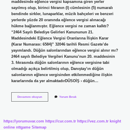
maddesinde eğlence vergisi kapsamına giren yerler
sayılmış olup, birinci fıkranın (I) cümlesinin (5) numaralı
bendinde sirkler, lunaparklar, müzik bahçeleri ve benzeri
yerlerde yüzde 20 oranında eğlence vergisi alınacağı
hükme bağlanmıştır. Eğlence vergisi ne zaman kalktı?
“2464 Sayılı Belediye Gelirleri Kanununun 21.
Maddesindeki Eğlence Vergisi Oranlarına İlişkin Karar
(Karar Numarası: 6584)” 32046 tarihli Resmi Gazete’de
yayımlandı. Düğün salonlarından eğlence vergisi alınır mı?
2464 sayılı Belediye Vergileri Kanunu’nun 20. maddesinin
3. fıkrasında düğün salonlarının eğlence vergisine tabi
olmadığı açıkça belirtilmiş olup, Danıştay’ın düğün
salonlarının eğlence vergisinden etkilenmediğine ilişkin
kararlarında da yer almaktadırDÜSOİŞ › düğün…
Eğlence
Devamını okuyun
Yorum Bırak
Vergisi
Kimlerden
Alınır
https://yorumuvar.com
https://cur.com.tr
https://vez.com.tr
knight
online
nttgame
Sitemap