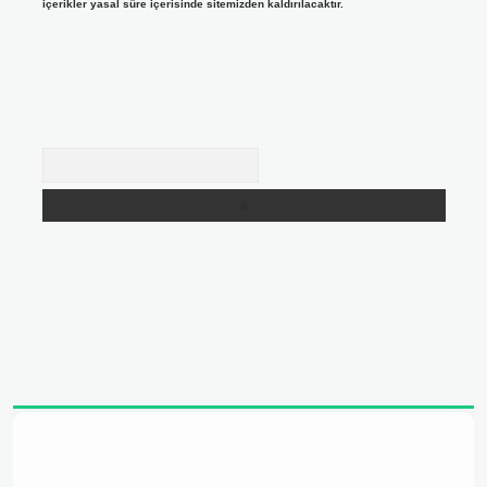
içerikler yasal süre içerisinde sitemizden kaldırılacaktır.
Arama
 adresi