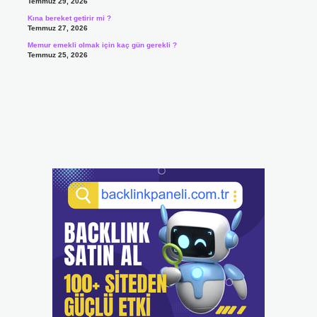
Temmuz 29, 2026
Kına bereket getirir mi ?
Temmuz 27, 2026
Memur emekli olmak için kaç gün gerekli ?
Temmuz 25, 2026