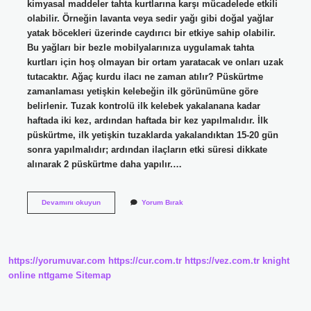
kimyasal maddeler tahta kurtlarına karşı mücadelede etkili
olabilir. Örneğin lavanta veya sedir yağı gibi doğal yağlar
yatak böcekleri üzerinde caydırıcı bir etkiye sahip olabilir.
Bu yağları bir bezle mobilyalarınıza uygulamak tahta
kurtları için hoş olmayan bir ortam yaratacak ve onları uzak
tutacaktır. Ağaç kurdu ilacı ne zaman atılır? Püskürtme
zamanlaması yetişkin kelebeğin ilk görünümüne göre
belirlenir. Tuzak kontrolü ilk kelebek yakalanana kadar
haftada iki kez, ardından haftada bir kez yapılmalıdır. İlk
püskürtme, ilk yetişkin tuzaklarda yakalandıktan 15-20 gün
sonra yapılmalıdır; ardından ilaçların etki süresi dikkate
alınarak 2 püskürtme daha yapılır.…
Ağaç
Devamını okuyun
Yorum Bırak
Kurduna
Hangi
Ilaç
Kullanılır
https://yorumuvar.com
https://cur.com.tr
https://vez.com.tr
knight
online
nttgame
Sitemap