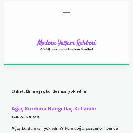
menüyü
Anasayfa
Gizlilik Politikası
Yasal Uyarı
aç
Hakkımızda
Modern Yaşam Rehberi
Günlük hayatı renklendiren öneriler!
Etiket:
Elma ağaç kurdu nasıl yok edilir
Ağaç Kurduna Hangi Ilaç Kullanılır
Tarih: Ocak 5, 2025
Ağaç kurdu nasıl yok edilir? Hem doğal çözümler hem de