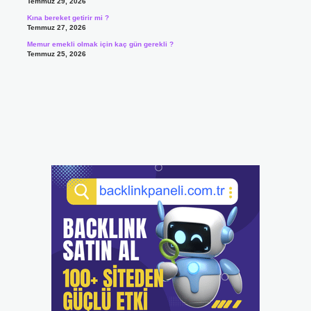
Temmuz 29, 2026
Kına bereket getirir mi ?
Temmuz 27, 2026
Memur emekli olmak için kaç gün gerekli ?
Temmuz 25, 2026