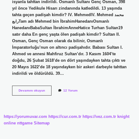
isyanla tahttan indirildi. Osmanlı Sultanı Genç Osman, 398
yıl önce Yedikule Hisarı zindanında katledildi. 13 yaşında
tahta geçen padişah kimdir? IV. MehmedIV. Mehmed محمد
رابعTam adı Mehmed bin İbrahimHanedanıOsmanlı
HanedanıBabaSultan İbrahimAnneHatice Turhan Sultan19
satır daha En genç yaşta ölen padişah kimdir? Sultan II.
Osman, Genç Osman olarak da bilinir, Osmanlı
İmparatorluğu’nun on altıncı padişahıdır. Babası Sultan I.
Ahmed ve annesi Mahfiruz Sultan’dır. 3 Kasım 1604’te
doğdu, 26 Şubat 1618’de on dört yaşındayken tahta çıktı ve
20 Mayıs 1622’de 18 yaşındayken bir askeri darbeyle tahttan
indirildi ve öldürüldü. 39…
En
Devamını okuyun
12 Yorum
Genç
Yaşta
Padişah
Olan
Kimdir
https://yorumuvar.com
https://cur.com.tr
https://vez.com.tr
knight
online
nttgame
Sitemap