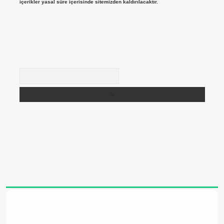
içerikler yasal süre içerisinde sitemizden kaldırılacaktır.
Arama
 adresi