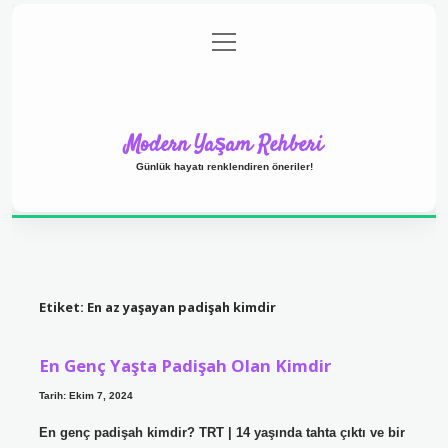
menüyü
Anasayfa
Gizlilik Politikası
Yasal Uyarı
aç
Hakkımızda
Modern Yaşam Rehberi
Günlük hayatı renklendiren öneriler!
Etiket:
En az yaşayan padişah kimdir
En Genç Yaşta Padişah Olan Kimdir
Tarih: Ekim 7, 2024
En genç padişah kimdir? TRT | 14 yaşında tahta çıktı ve bir