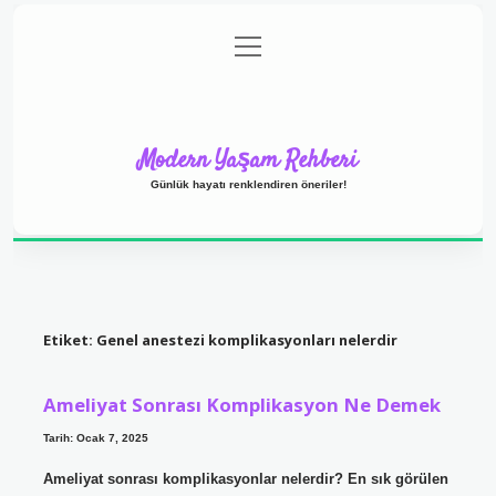
menüyü
Anasayfa
Gizlilik Politikası
Yasal Uyarı
aç
Hakkımızda
Modern Yaşam Rehberi
Günlük hayatı renklendiren öneriler!
Etiket:
Genel anestezi komplikasyonları nelerdir
Ameliyat Sonrası Komplikasyon Ne Demek
Tarih: Ocak 7, 2025
Ameliyat sonrası komplikasyonlar nelerdir? En sık görülen