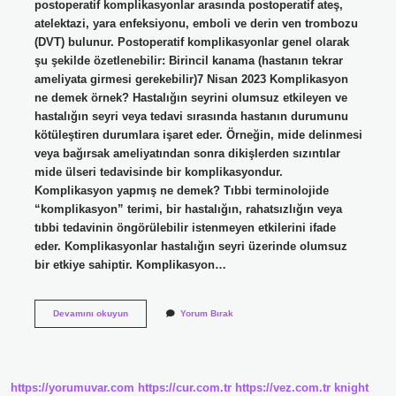
postoperatif komplikasyonlar arasında postoperatif ateş,
atelektazi, yara enfeksiyonu, emboli ve derin ven trombozu
(DVT) bulunur. Postoperatif komplikasyonlar genel olarak
şu şekilde özetlenebilir: Birincil kanama (hastanın tekrar
ameliyata girmesi gerekebilir)7 Nisan 2023 Komplikasyon
ne demek örnek? Hastalığın seyrini olumsuz etkileyen ve
hastalığın seyri veya tedavi sırasında hastanın durumunu
kötüleştiren durumlara işaret eder. Örneğin, mide delinmesi
veya bağırsak ameliyatından sonra dikişlerden sızıntılar
mide ülseri tedavisinde bir komplikasyondur.
Komplikasyon yapmış ne demek? Tıbbi terminolojide
“komplikasyon” terimi, bir hastalığın, rahatsızlığın veya
tıbbi tedavinin öngörülebilir istenmeyen etkilerini ifade
eder. Komplikasyonlar hastalığın seyri üzerinde olumsuz
bir etkiye sahiptir. Komplikasyon…
Ameliyat
Devamını okuyun
Yorum Bırak
Sonrası
Komplikasyon
Ne
Demek
https://yorumuvar.com
https://cur.com.tr
https://vez.com.tr
knight