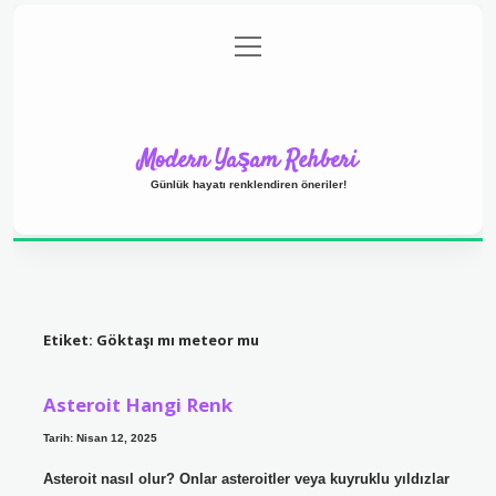
menüyü
Anasayfa
Gizlilik Politikası
Yasal Uyarı
aç
Hakkımızda
Modern Yaşam Rehberi
Günlük hayatı renklendiren öneriler!
Etiket:
Göktaşı mı meteor mu
Asteroit Hangi Renk
Tarih: Nisan 12, 2025
Asteroit nasıl olur? Onlar asteroitler veya kuyruklu yıldızlar