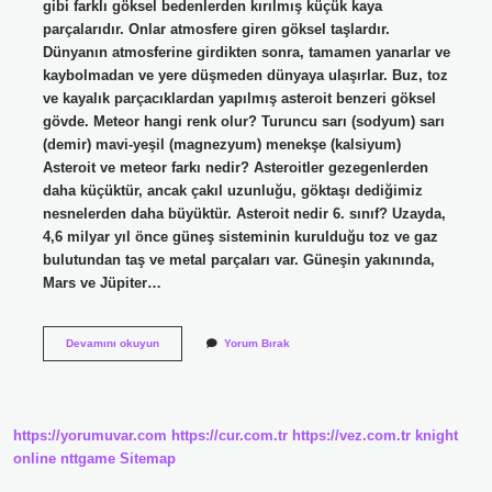
gibi farklı göksel bedenlerden kırılmış küçük kaya
parçalarıdır. Onlar atmosfere giren göksel taşlardır.
Dünyanın atmosferine girdikten sonra, tamamen yanarlar ve
kaybolmadan ve yere düşmeden dünyaya ulaşırlar. Buz, toz
ve kayalık parçacıklardan yapılmış asteroit benzeri göksel
gövde. Meteor hangi renk olur? Turuncu sarı (sodyum) sarı
(demir) mavi-yeşil (magnezyum) menekşe (kalsiyum)
Asteroit ve meteor farkı nedir? Asteroitler gezegenlerden
daha küçüktür, ancak çakıl uzunluğu, göktaşı dediğimiz
nesnelerden daha büyüktür. Asteroit nedir 6. sınıf? Uzayda,
4,6 milyar yıl önce güneş sisteminin kurulduğu toz ve gaz
bulutundan taş ve metal parçaları var. Güneşin yakınında,
Mars ve Jüpiter…
Asteroit
Devamını okuyun
Yorum Bırak
Hangi
Renk
https://yorumuvar.com
https://cur.com.tr
https://vez.com.tr
knight
online
nttgame
Sitemap