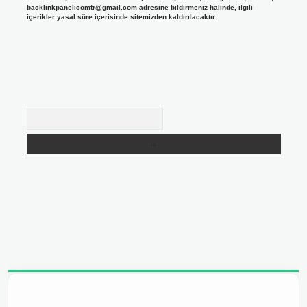
backlinkpanelicomtr@gmail.com
adresine bildirmeniz halinde, ilgili
içerikler yasal süre içerisinde sitemizden kaldırılacaktır.
Arama
dresi