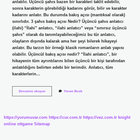
anlatılır. Üçüncü şahıs bazen bir karakteri taklit edebilir,
sonra karakterin görebildiği kadarını görür, bilir ve karakter
kadarını anlatır. Bu durumda bakış açısı (mantıksal olarak)
sınırlıdır. 3 şahıs bakış açısı Nedir? Üçüncü şahıs anlatıcı
(ilahi) “İlahi” anlatıcı, “ilahi anlatıcı” veya “sınırsız üçüncü
şahıs” olarak da tanımlayabileceğimiz bu tür anlatıcı,
olayların dışında kalarak ama her şeyi bilerek hikayeyi
anlatır. Bu tarzın bir örneği klasik romanların anlatı yapısı
olabilir. Üçüncül bakış açısı nedir? “İlahi anlatıcı”, bir
hikayenin tüm ayrıntılarını bilen üçüncü bir kişi tarafından
anlatıldığını belirten edebi bir terimdir. Anlatıcı, tüm
karakterlerin…
3
Devamını okuyun
Yorum Bırak
Kişi
Hangi
Bakış
Açısı
https://yorumuvar.com
https://cur.com.tr
https://vez.com.tr
knight
online
nttgame
Sitemap