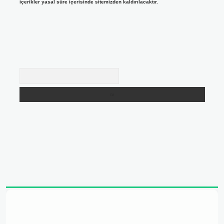
içerikler yasal süre içerisinde sitemizden kaldırılacaktır.
Arama
adresi