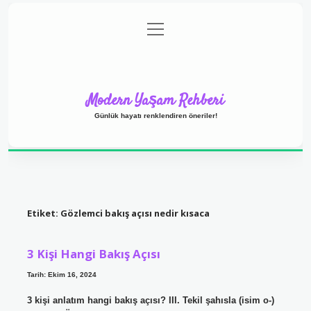
menüyü
Anasayfa
Gizlilik Politikası
Yasal Uyarı
aç
Hakkımızda
Modern Yaşam Rehberi
Günlük hayatı renklendiren öneriler!
Etiket:
Gözlemci bakış açısı nedir kısaca
3 Kişi Hangi Bakış Açısı
Tarih: Ekim 16, 2024
3 kişi anlatım hangi bakış açısı? III. Tekil şahısla (isim o-)