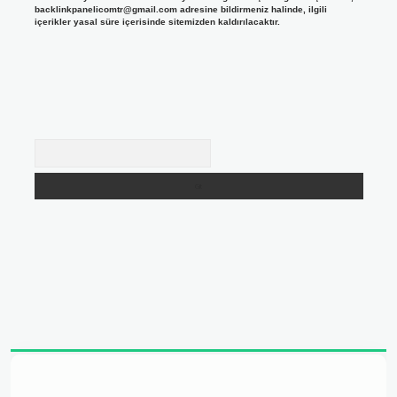
backlinkpanelicomtr@gmail.com
adresine bildirmeniz halinde, ilgili
içerikler yasal süre içerisinde sitemizden kaldırılacaktır.
Arama
adresi