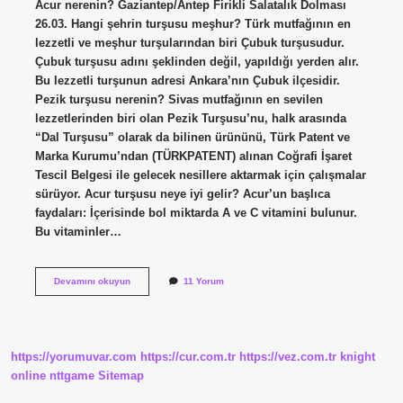
Acur nerenin? Gaziantep/Antep Firikli Salatalık Dolması
26.03. Hangi şehrin turşusu meşhur? Türk mutfağının en
lezzetli ve meşhur turşularından biri Çubuk turşusudur.
Çubuk turşusu adını şeklinden değil, yapıldığı yerden alır.
Bu lezzetli turşunun adresi Ankara’nın Çubuk ilçesidir.
Pezik turşusu nerenin? Sivas mutfağının en sevilen
lezzetlerinden biri olan Pezik Turşusu’nu, halk arasında
“Dal Turşusu” olarak da bilinen ürününü, Türk Patent ve
Marka Kurumu’ndan (TÜRKPATENT) alınan Coğrafi İşaret
Tescil Belgesi ile gelecek nesillere aktarmak için çalışmalar
sürüyor. Acur turşusu neye iyi gelir? Acur’un başlıca
faydaları: İçerisinde bol miktarda A ve C vitamini bulunur.
Bu vitaminler…
Acur
Devamını okuyun
11 Yorum
Turşusu
Nerenin
https://yorumuvar.com
https://cur.com.tr
https://vez.com.tr
knight
online
nttgame
Sitemap