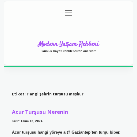
menüyü
Anasayfa
Gizlilik Politikası
Yasal Uyarı
aç
Hakkımızda
Modern Yaşam Rehberi
Günlük hayatı renklendiren öneriler!
Etiket:
Hangi şehrin turşusu meşhur
Acur Turşusu Nerenin
Tarih: Ekim 12, 2024
Acur turşusu hangi yöreye ait? Gaziantep’ten turşu biber.