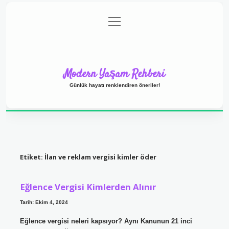
menüyü
Anasayfa
Gizlilik Politikası
Yasal Uyarı
aç
Hakkımızda
Modern Yaşam Rehberi
Günlük hayatı renklendiren öneriler!
Etiket:
İlan ve reklam vergisi kimler öder
Eğlence Vergisi Kimlerden Alınır
Tarih: Ekim 4, 2024
Eğlence vergisi neleri kapsıyor? Aynı Kanunun 21 inci