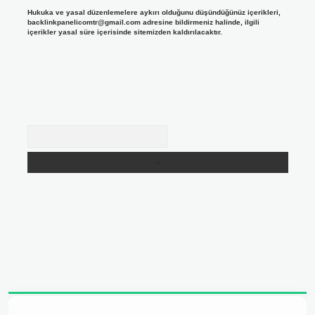
Hukuka ve yasal düzenlemelere aykırı olduğunu düşündüğünüz içerikleri,
backlinkpanelicomtr@gmail.com
adresine bildirmeniz halinde, ilgili
içerikler yasal süre içerisinde sitemizden kaldırılacaktır.
Arama
 adresi