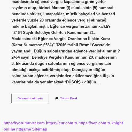
maddesinde eğlence vergisi kapsamına giren yerler
sayılmış olup, birinci fıkranın (I) cümlesinin (5) numaralı
bendinde sirkler, lunaparklar, müzik bahçeleri ve benzeri
yerlerde yüzde 20 oranında eğlence vergisi alınacağı
hükme bağlanmıştır. Eğlence vergisi ne zaman kalktı?
“2464 Sayılı Belediye Gelirleri Kanununun 21.
Maddesindeki Eğlence Vergisi Oranlarına İlişkin Karar
(Karar Numarası: 6584)” 32046 tarihli Resmi Gazete’de
yayımlandı. Düğün salonlarından eğlence vergisi alınır mı?
2464 sayılı Belediye Vergileri Kanunu’nun 20. maddesinin
3. fıkrasında düğün salonlarının eğlence vergisine tabi
olmadığı açıkça belirtilmiş olup, Danıştay’ın düğün
salonlarının eğlence vergisinden etkilenmediğine ilişkin
kararlarında da yer almaktadırDÜSOİŞ › düğün…
Eğlence
Devamını okuyun
Yorum Bırak
Vergisi
Kimlerden
Alınır
https://yorumuvar.com
https://cur.com.tr
https://vez.com.tr
knight
online
nttgame
Sitemap