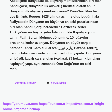
Kapalıçarşı dünyadaki ilk alışveriş merkezlerinden biri mi?
Kapalıçarşı, dünyanın ilk alışveriş merkezi olarak anılır.
Dünyanın ilk alışveriş merkezi neresi? Paris’teki Marché
des Enfants Rouges 1628 yılında açılmış olup bugün hala
faaliyettedir. Dünyanın en büyük ve en eski pazarlarından
biri olan Kapalı Çarşı nerededir? Gezilecek Yerler
Türkiye’nin en büyük şehri İstanbul’daki Kapalıçarşı’nın
tarihi, Fatih Sultan Mehmet dönemine, 15. yüzyılın
ortalarına kadar uzanıyor. Dünyanın en büyük çarşısı
nerede? Tebriz Çarşısı (Farsça: بازار تبریز‎, Bazar-e Tabriz),
İran’ın Tebriz şehrinde bulunan tarihi bir yapıdır. Dünyanın
en büyük kapalı çarşısı olan (yaklaşık 29 hektarlık bir alanı
kaplayan) yapı, aynı zamanda Orta Doğu’nun en eski
tarihi…
Kapalıçarşı
Devamını okuyun
Yorum Bırak
Dünyanın
Ilk
Alışveriş
Merkezlerinden
Biri
https://yorumuvar.com
https://cur.com.tr
https://vez.com.tr
knight
Midir
online
nttgame
Sitemap