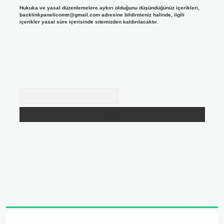
Hukuka ve yasal düzenlemelere aykırı olduğunu düşündüğünüz içerikleri,
backlinkpanelicomtr@gmail.com
adresine bildirmeniz halinde, ilgili
içerikler yasal süre içerisinde sitemizden kaldırılacaktır.
Arama
 adresi