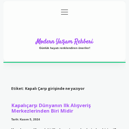
menüyü
Anasayfa
Gizlilik Politikası
Yasal Uyarı
aç
Hakkımızda
Modern Yaşam Rehberi
Günlük hayatı renklendiren öneriler!
Etiket:
Kapalı Çarşı girişinde ne yazıyor
Kapalıçarşı Dünyanın Ilk Alışveriş
Merkezlerinden Biri Midir
Tarih: Kasım 5, 2024