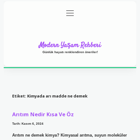
menüyü
Anasayfa
Gizlilik Politikası
Yasal Uyarı
aç
Hakkımızda
Modern Yaşam Rehberi
Günlük hayatı renklendiren öneriler!
Etiket:
Kimyada arı madde ne demek
Arıtım Nedir Kısa Ve Öz
Tarih: Kasım 6, 2024
Arıtım ne demek kimya? Kimyasal arıtma, suyun moleküler