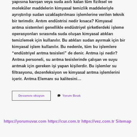
yapısına karışan veya suda asılı kalan tüm fiziksel ve
moleküler maddelerin kimyasal temizlik maddeleriyle
ayrıştırılıp sudan uzaklaştırılması işlemlerine verilen teknik
bir terimdir. Arıtım endüstrisi nedir kısaca? Kimyasal
arıtma sistemleri genellikle endüstriyel şirketlerdeki işleme
operasyonları sırasında suda oluşan kimyasal atıkları
temizlemek için kullanılır. Bu atıkları sudan ayırmak için bir
kimyasal işlem kullanılır. Bu nedenle, tüm bu işlemlere
“endüstriyel arıtma tesisleri” de denir. Arıtma işi nedir?
Arıtma personeli, su arıtma tesislerinde çalışan ve suyu
arıtmak için gereken işi yapan kişilerdir. Bu işlemler su
filtrasyonu, dezenfeksiyon ve kimyasal arıtma işlemlerini
içerir. Arıtma Elemanı su kalitesini…
Arıtım
Devamını okuyun
Yorum Bırak
Nedir
Kısa
Ve
Öz
https://yorumuvar.com
https://cur.com.tr
https://vez.com.tr
Sitemap