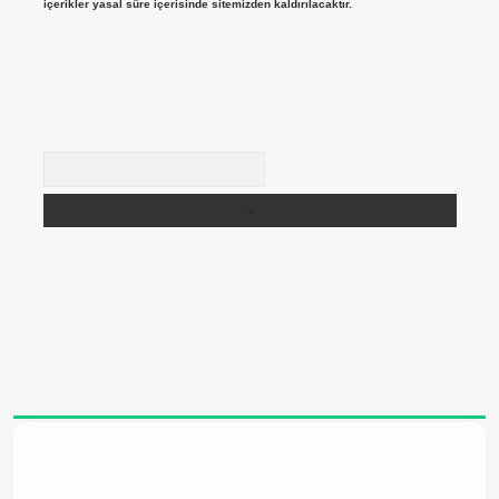
içerikler yasal süre içerisinde sitemizden kaldırılacaktır.
Arama
adresi