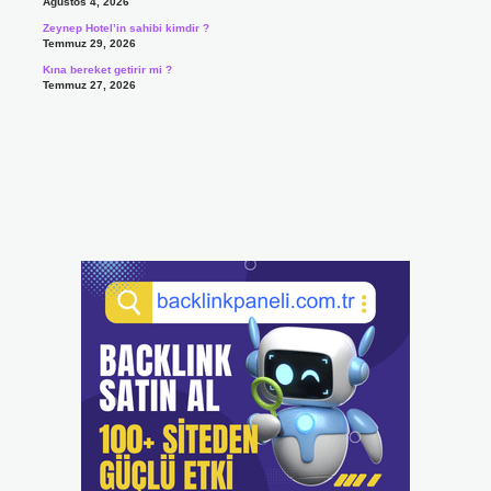
Ağustos 4, 2026
Zeynep Hotel’in sahibi kimdir ?
Temmuz 29, 2026
Kına bereket getirir mi ?
Temmuz 27, 2026