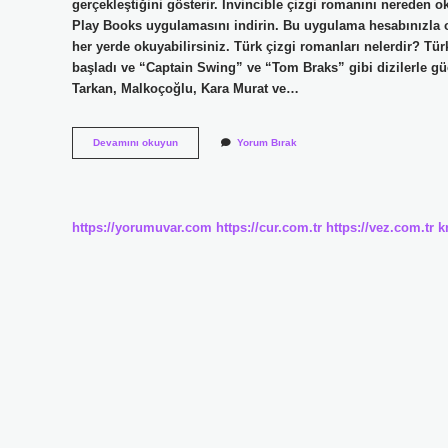
gerçekleştiğini gösterir. İnvincible çizgi romanını nereden 
Play Books uygulamasını indirin. Bu uygulama hesabınızla o
her yerde okuyabilirsiniz. Türk çizgi romanları nelerdir? Tü
başladı ve “Captain Swing” ve “Tom Braks” gibi dizilerle gü
Tarkan, Malkoçoğlu, Kara Murat ve…
Çizgi
Devamını okuyun
Yorum Bırak
Roman
Nereden
Okunur
https://yorumuvar.com
https://cur.com.tr
https://vez.com.tr
k