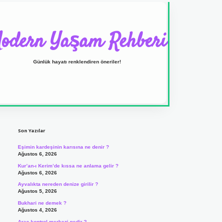
odern Yaşam Rehberi
Günlük hayatı renklendiren öneriler!
Sidebar
ilbet yeni giriş adresi
Son Yazılar
Eşimin kardeşinin karısına ne denir ?
Ağustos 6, 2026
Kur’an-ı Kerim’de kıssa ne anlama gelir ?
Ağustos 6, 2026
Ayvalıkta nereden denize girilir ?
Ağustos 5, 2026
Bukhari ne demek ?
Ağustos 4, 2026
Araç kontrol merkezi nedir ?