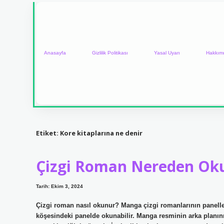
Anasayfa
Gizlilik Politikası
Yasal Uyarı
Hakkım
Etiket:
Kore kitaplarına ne denir
Çizgi Roman Nereden Ok
Tarih: Ekim 3, 2024
Çizgi roman nasıl okunur? Manga çizgi romanlarının panelle
köşesindeki panelde okunabilir. Manga resminin arka planını