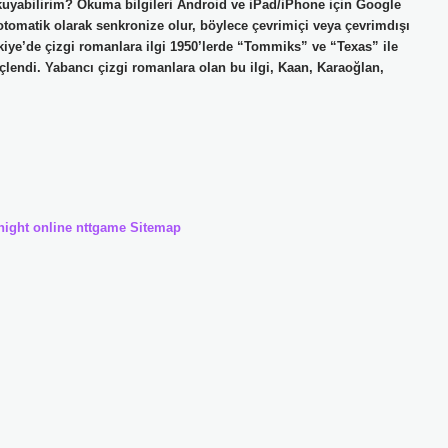
okuyabilirim? Okuma bilgileri Android ve iPad/iPhone için Google
tomatik olarak senkronize olur, böylece çevrimiçi veya çevrimdışı
rkiye’de çizgi romanlara ilgi 1950’lerde “Tommiks” ve “Texas” ile
çlendi. Yabancı çizgi romanlara olan bu ilgi, Kaan, Karaoğlan,
night online
nttgame
Sitemap