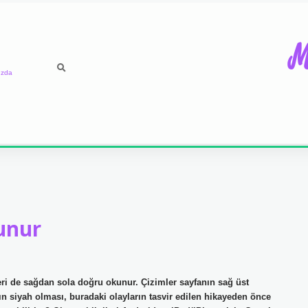
M
ızda
unur
ri de sağdan sola doğru okunur. Çizimler sayfanın sağ üst
n siyah olması, buradaki olayların tasvir edilen hikayeden önce