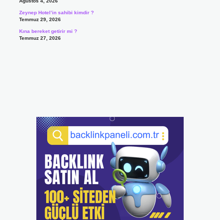
Ağustos 4, 2026
Zeynep Hotel’in sahibi kimdir ?
Temmuz 29, 2026
Kına bereket getirir mi ?
Temmuz 27, 2026