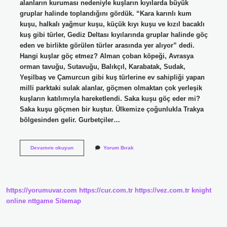
alanların kuruması nedeniyle kuşların kıyılarda büyük
gruplar halinde toplandığını gördük. “Kara karınlı kum
kuşu, halkalı yağmur kuşu, küçük kıyı kuşu ve kızıl bacaklı
kuş gibi türler, Gediz Deltası kıyılarında gruplar halinde göç
eden ve birlikte görülen türler arasında yer alıyor” dedi.
Hangi kuşlar göç etmez? Alman çoban köpeği, Avrasya
orman tavuğu, Sutavuğu, Balıkçıl, Karabatak, Sudak,
Yeşilbaş ve Çamurcun gibi kuş türlerine ev sahipliği yapan
milli parktaki sulak alanlar, göçmen olmaktan çok yerleşik
kuşların katılımıyla hareketlendi. Saka kuşu göç eder mi?
Saka kuşu göçmen bir kuştur. Ülkemize çoğunlukla Trakya
bölgesinden gelir. Gurbetçiler…
Su
Devamını okuyun
Yorum Bırak
Kuşu
Göç
Eder
Mi
https://yorumuvar.com
https://cur.com.tr
https://vez.com.tr
knight
online
nttgame
Sitemap