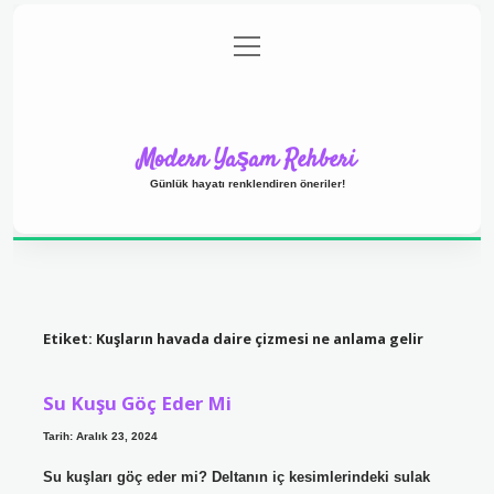
menüyü
Anasayfa
Gizlilik Politikası
Yasal Uyarı
aç
Hakkımızda
Modern Yaşam Rehberi
Günlük hayatı renklendiren öneriler!
Etiket:
Kuşların havada daire çizmesi ne anlama gelir
Su Kuşu Göç Eder Mi
Tarih: Aralık 23, 2024
Su kuşları göç eder mi? Deltanın iç kesimlerindeki sulak