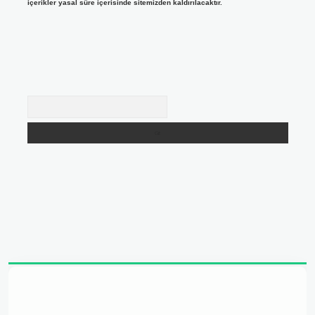
içerikler yasal süre içerisinde sitemizden kaldırılacaktır.
Arama
adresi