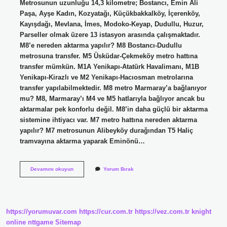
Metrosunun uzunluğu 14,3 kilometre; Bostancı, Emin Ali
Paşa, Ayşe Kadın, Kozyatağı, Küçükbakkalköy, İçerenköy,
Kayışdağı, Mevlana, İmes, Modoko-Keyap, Dudullu, Huzur,
Parseller olmak üzere 13 istasyon arasında çalışmaktadır.
M8’e nereden aktarma yapılır? M8 Bostancı-Dudullu
metrosuna transfer. M5 Üsküdar-Çekmeköy metro hattına
transfer mümkün. M1A Yenikapı-Atatürk Havalimanı, M1B
Yenikapı-Kirazlı ve M2 Yenikapı-Hacıosman metrolarına
transfer yapılabilmektedir. M8 metro Marmaray’a bağlanıyor
mu? M8, Marmaray’ı M4 ve M5 hatlarıyla bağlıyor ancak bu
aktarmalar pek konforlu değil. M8’in daha güçlü bir aktarma
sistemine ihtiyacı var. M7 metro hattına nereden aktarma
yapılır? M7 metrosunun Alibeyköy durağından T5 Haliç
tramvayına aktarma yaparak Eminönü…
M8
Devamını okuyun
Yorum Bırak
Metro
Nereden
Kalkıyor
https://yorumuvar.com
https://cur.com.tr
https://vez.com.tr
knight
online
nttgame
Sitemap