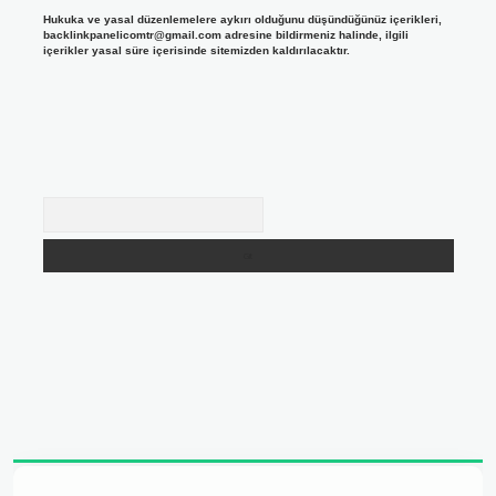
Hukuka ve yasal düzenlemelere aykırı olduğunu düşündüğünüz içerikleri,
backlinkpanelicomtr@gmail.com
adresine bildirmeniz halinde, ilgili
içerikler yasal süre içerisinde sitemizden kaldırılacaktır.
Arama
adresi