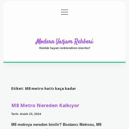
menüyü
Anasayfa
Gizlilik Politikası
Yasal Uyarı
aç
Hakkımızda
Modern Yaşam Rehberi
Günlük hayatı renklendiren öneriler!
Etiket:
M8 metro hattı kaça kadar
M8 Metro Nereden Kalkıyor
Tarih: Aralık 23, 2024
M8 metroya nereden binilir? Bostancı Metrosu, M8