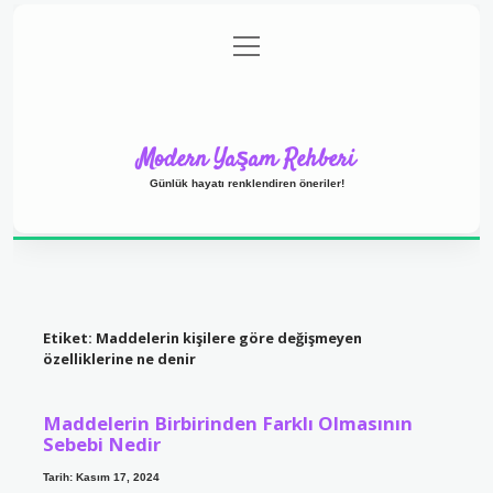
menüyü
Anasayfa
Gizlilik Politikası
Yasal Uyarı
aç
Hakkımızda
Modern Yaşam Rehberi
Günlük hayatı renklendiren öneriler!
Etiket:
Maddelerin kişilere göre değişmeyen
özelliklerine ne denir
Maddelerin Birbirinden Farklı Olmasının
Sebebi Nedir
Tarih: Kasım 17, 2024