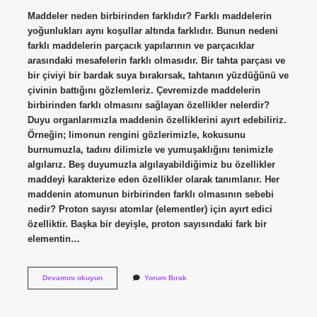
Maddeler neden birbirinden farklıdır? Farklı maddelerin
yoğunlukları aynı koşullar altında farklıdır. Bunun nedeni
farklı maddelerin parçacık yapılarının ve parçacıklar
arasındaki mesafelerin farklı olmasıdır. Bir tahta parçası ve
bir çiviyi bir bardak suya bırakırsak, tahtanın yüzdüğünü ve
çivinin battığını gözlemleriz. Çevremizde maddelerin
birbirinden farklı olmasını sağlayan özellikler nelerdir?
Duyu organlarımızla maddenin özelliklerini ayırt edebiliriz.
Örneğin; limonun rengini gözlerimizle, kokusunu
burnumuzla, tadını dilimizle ve yumuşaklığını tenimizle
algılarız. Beş duyumuzla algılayabildiğimiz bu özellikler
maddeyi karakterize eden özellikler olarak tanımlanır. Her
maddenin atomunun birbirinden farklı olmasının sebebi
nedir? Proton sayısı atomlar (elementler) için ayırt edici
özelliktir. Başka bir deyişle, proton sayısındaki fark bir
elementin…
Maddelerin
Devamını okuyun
Yorum Bırak
Birbirinden
Farklı
Olmasının
Sebebi