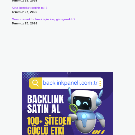
Temmuz 29, 2026
Kına bereket getirir mi ?
Temmuz 27, 2026
Memur emekli olmak için kaç gün gerekli ?
Temmuz 25, 2026