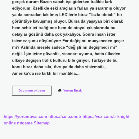
gerçek durum Bazen sabah işe giderken trafikte fark
ediyorum; özellikle eski araçların farları ya sararmış oluyor
ya da sonradan takılmış LED’lerle biraz “fazla iddialı” bir
görüntüye kavuşmuş oluyor. Bursa’da yaşayan biri olarak
hem şehir içi trafiğinde hem de otoyol çıkışlarında bu
detaylar gözünü daha çok yakalıyor. Sonra insan ister
istemez şunu düşünüyor: Far değişimi muayeneden geçer
mi? Aslında mesele sadece “değişti mi değişmedi mi”
değil. İşin içine güvenlik, standart uyumu, hatta ülkeden
ülkeye değişen trafik kültürü bile giriyor. Türkiye’de bu
konu biraz daha sıkı, Avrupa’da daha sistematik,
Amerika’da ise farklı bir mantıkla…
Far
Devamını okuyun
Yorum Bırak
değişimi
muayeneden
geçer
mi
?
https://yorumuvar.com
https://cur.com.tr
https://vez.com.tr
knight
online
nttgame
Sitemap