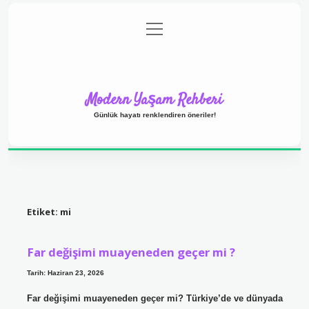
menüyü
Anasayfa
Gizlilik Politikası
Yasal Uyarı
aç
Hakkımızda
Modern Yaşam Rehberi
Günlük hayatı renklendiren öneriler!
Etiket:
mi
Far değişimi muayeneden geçer mi ?
Tarih: Haziran 23, 2026
Far değişimi muayeneden geçer mi? Türkiye’de ve dünyada