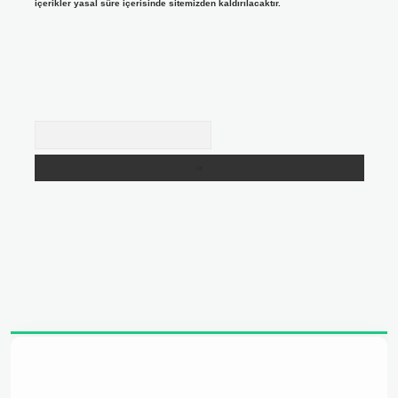
içerikler yasal süre içerisinde sitemizden kaldırılacaktır.
Arama
dresi