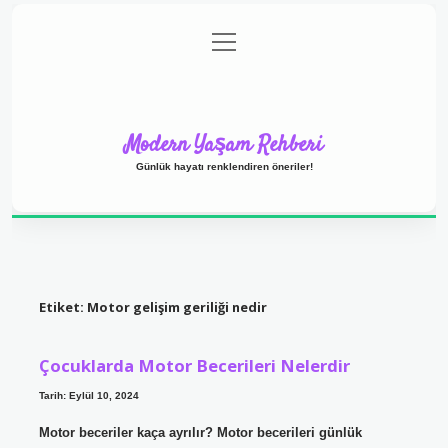
menüyü
Anasayfa
Gizlilik Politikası
Yasal Uyarı
aç
Hakkımızda
Modern Yaşam Rehberi
Günlük hayatı renklendiren öneriler!
Etiket:
Motor gelişim geriliği nedir
Çocuklarda Motor Becerileri Nelerdir
Tarih: Eylül 10, 2024
Motor beceriler kaça ayrılır? Motor becerileri günlük