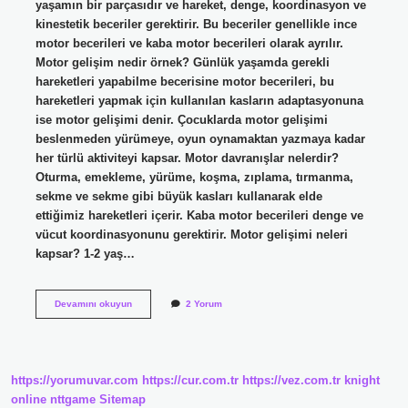
yaşamın bir parçasıdır ve hareket, denge, koordinasyon ve
kinestetik beceriler gerektirir. Bu beceriler genellikle ince
motor becerileri ve kaba motor becerileri olarak ayrılır.
Motor gelişim nedir örnek? Günlük yaşamda gerekli
hareketleri yapabilme becerisine motor becerileri, bu
hareketleri yapmak için kullanılan kasların adaptasyonuna
ise motor gelişimi denir. Çocuklarda motor gelişimi
beslenmeden yürümeye, oyun oynamaktan yazmaya kadar
her türlü aktiviteyi kapsar. Motor davranışlar nelerdir?
Oturma, emekleme, yürüme, koşma, zıplama, tırmanma,
sekme ve sekme gibi büyük kasları kullanarak elde
ettiğimiz hareketleri içerir. Kaba motor becerileri denge ve
vücut koordinasyonunu gerektirir. Motor gelişimi neleri
kapsar? 1-2 yaş…
Çocuklarda
Devamını okuyun
2 Yorum
Motor
Becerileri
Nelerdir
https://yorumuvar.com
https://cur.com.tr
https://vez.com.tr
knight
online
nttgame
Sitemap