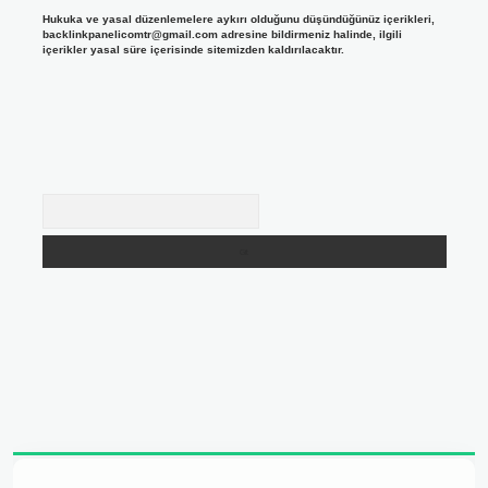
Hukuka ve yasal düzenlemelere aykırı olduğunu düşündüğünüz içerikleri,
backlinkpanelicomtr@gmail.com
adresine bildirmeniz halinde, ilgili
içerikler yasal süre içerisinde sitemizden kaldırılacaktır.
Arama
adresi