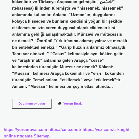
kökenlidir ve Türkçeye Arapçadan gelmiştir. “تَحَسَّسَ”
(tehassesa) fiilinden türemiştir ve “hissetmek, hissetmek”
anlamında kullanılır. Anlamı: “Uzman”ın, duygularını
kolayca hisseden ve bunların kendisini yoğun bir şekilde
etkilemesine izin veren duygusal olarak etkilenen kişi
anlamına geldiği anlaşılmaktadır. Münzevi ve mütecessis
ne demek? “Ömrünü Türk irfanına adamış yalnız ve meraklı
bir entelektüel emekçi.” “Garip hüzün anlarımız olmasaydı,
Tanrı var olmazdı.” “Casus” kelimesiyle aynı kökten gelir
ve “araştırmak” anlamına gelen Arapça “cesse”
kelimesinden türemiştir. Muessır ne demek? Kökeni:
“Müessir” kelimesi Arapça kökenlidir ve “e-s-r” kökünden
türemiştir. Temel anlamı “etkilemek” veya “etkilemek”tir.
Anlamı: “Müessir” kelimesi bir şeyin etkisi altında…
Mücessis
Devamını okuyun
Yorum Bırak
Ne
Demek
https://yorumuvar.com
https://cur.com.tr
https://vez.com.tr
knight
online
nttgame
Sitemap