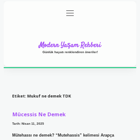
menüyü
Anasayfa
Gizlilik Politikası
Yasal Uyarı
aç
Hakkımızda
Modern Yaşam Rehberi
Günlük hayatı renklendiren öneriler!
Etiket:
Mukuf ne demek TDK
Mücessis Ne Demek
Tarih: Nisan 11, 2025
Mütehassı ne demek? “Mutehassis” kelimesi Arapça