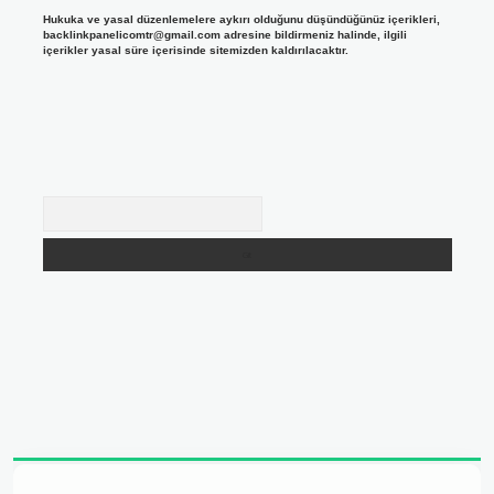
Hukuka ve yasal düzenlemelere aykırı olduğunu düşündüğünüz içerikleri,
backlinkpanelicomtr@gmail.com
adresine bildirmeniz halinde, ilgili
içerikler yasal süre içerisinde sitemizden kaldırılacaktır.
Arama
adresi