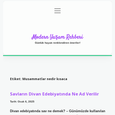
menüyü
Anasayfa
Gizlilik Politikası
Yasal Uyarı
aç
Hakkımızda
Modern Yaşam Rehberi
Günlük hayatı renklendiren öneriler!
Etiket:
Musammatlar nedir kısaca
Savların Divan Edebiyatında Ne Ad Verilir
Tarih: Ocak 6, 2025
Divan edebiyatında sav ne demek? – Günümüzde kullanılan