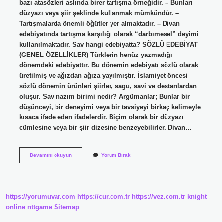
bazı atasözleri aslında birer tartışma örneğidir. – Bunları
düzyazı veya şiir şeklinde kullanmak mümkündür. –
Tartışmalarda önemli öğütler yer almaktadır. – Divan
edebiyatında tartışma karşılığı olarak “darbımesel” deyimi
kullanılmaktadır. Sav hangi edebiyatta? SÖZLÜ EDEBİYAT
(GENEL ÖZELLİKLER) Türklerin henüz yazmadığı
dönemdeki edebiyattır. Bu dönemin edebiyatı sözlü olarak
üretilmiş ve ağızdan ağıza yayılmıştır. İslamiyet öncesi
sözlü dönemin ürünleri şiirler, sagu, savi ve destanlardan
oluşur. Sav nazım birimi nedir? Argümanlar; Bunlar bir
düşünceyi, bir deneyimi veya bir tavsiyeyi birkaç kelimeyle
kısaca ifade eden ifadelerdir. Biçim olarak bir düzyazı
cümlesine veya bir şiir dizesine benzeyebilirler. Divan…
Savların
Devamını okuyun
Yorum Bırak
Divan
Edebiyatında
Ne
Ad
Verilir
https://yorumuvar.com
https://cur.com.tr
https://vez.com.tr
knight
online
nttgame
Sitemap