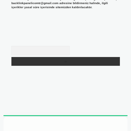
backlinkpanelicomtr@gmail.com
adresine bildirmeniz halinde, ilgili
içerikler yasal süre içerisinde sitemizden kaldırılacaktır.
Arama
dresi