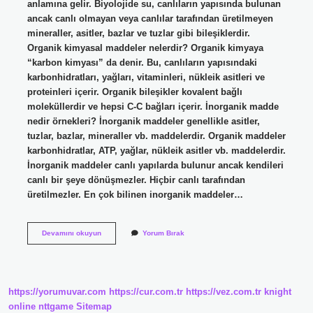
anlamına gelir. Biyolojide su, canlıların yapısında bulunan
ancak canlı olmayan veya canlılar tarafından üretilmeyen
mineraller, asitler, bazlar ve tuzlar gibi bileşiklerdir.
Organik kimyasal maddeler nelerdir? Organik kimyaya
“karbon kimyası” da denir. Bu, canlıların yapısındaki
karbonhidratları, yağları, vitaminleri, nükleik asitleri ve
proteinleri içerir. Organik bileşikler kovalent bağlı
moleküllerdir ve hepsi C-C bağları içerir. İnorganik madde
nedir örnekleri? İnorganik maddeler genellikle asitler,
tuzlar, bazlar, mineraller vb. maddelerdir. Organik maddeler
karbonhidratlar, ATP, yağlar, nükleik asitler vb. maddelerdir.
İnorganik maddeler canlı yapılarda bulunur ancak kendileri
canlı bir şeye dönüşmezler. Hiçbir canlı tarafından
üretilmezler. En çok bilinen inorganik maddeler…
İNorganik
Devamını okuyun
Yorum Bırak
Kimyasal
Maddeler
Nelerdir
https://yorumuvar.com
https://cur.com.tr
https://vez.com.tr
knight
online
nttgame
Sitemap