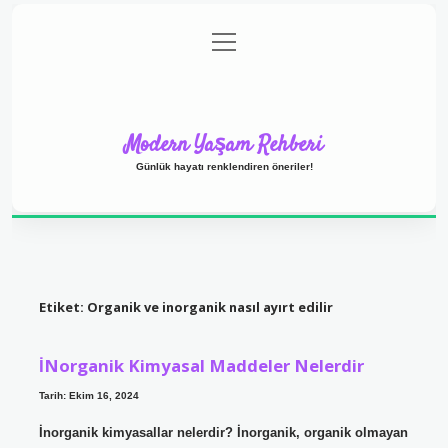
menüyü
Anasayfa
Gizlilik Politikası
Yasal Uyarı
aç
Hakkımızda
Modern Yaşam Rehberi
Günlük hayatı renklendiren öneriler!
Etiket:
Organik ve inorganik nasıl ayırt edilir
İNorganik Kimyasal Maddeler Nelerdir
Tarih: Ekim 16, 2024
İnorganik kimyasallar nelerdir? İnorganik, organik olmayan