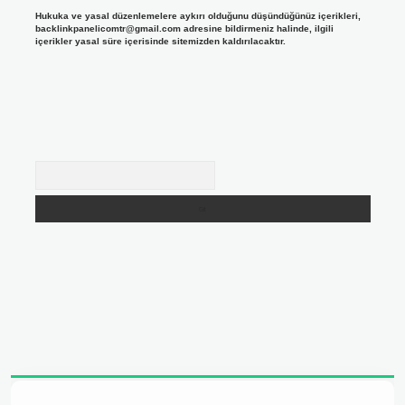
Hukuka ve yasal düzenlemelere aykırı olduğunu düşündüğünüz içerikleri,
backlinkpanelicomtr@gmail.com
adresine bildirmeniz halinde, ilgili
içerikler yasal süre içerisinde sitemizden kaldırılacaktır.
Arama
adresi