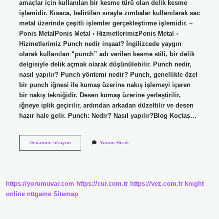
amaçlar için kullanılan bir kesme türü olan delik kesme
işlemidir. Kısaca, belirtilen sırayla zımbalar kullanılarak sac
metal üzerinde çeşitli işlemler gerçekleştirme işlemidir. –
Ponis MetalPonis Metal › HizmetlerimizPonis Metal ›
Hizmetlerimiz Punch nedir inşaat? İngilizcede yaygın
olarak kullanılan “punch” adı verilen kesme stili, bir delik
delgisiyle delik açmak olarak düşünülebilir. Punch nedir,
nasıl yapılır? Punch yöntemi nedir? Punch, genellikle özel
bir punch iğnesi ile kumaş üzerine nakış işlemeyi içeren
bir nakış tekniğidir. Desen kumaş üzerine yerleştirilir,
iğneye iplik geçirilir, ardından arkadan düzeltilir ve desen
hazır hale gelir. Punch: Nedir? Nasıl yapılır?Blog Koçtaş…
Punch
Devamını okuyun
Yorum Bırak
Nedir
Üretim
https://yorumuvar.com
https://cur.com.tr
https://vez.com.tr
knight
online
nttgame
Sitemap