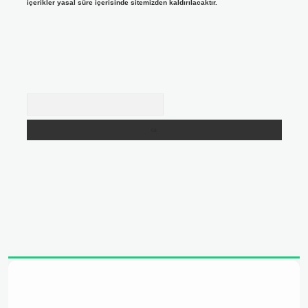
içerikler yasal süre içerisinde sitemizden kaldırılacaktır.
Arama
ilbet yeni giriş adresi