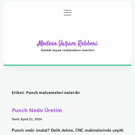
menüyü
Anasayfa
Gizlilik Politikası
Yasal Uyarı
aç
Hakkımızda
Modern Yaşam Rehberi
Günlük hayatı renklendiren öneriler!
Etiket:
Punch malzemeleri nelerdir
Punch Nedir Üretim
Tarih: Eylül 21, 2024
Punch nedir imalat? Delik delme, CNC makinelerinde çeşitli