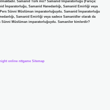
aşılmaktadır. Samanid Türk mü? Samanid İmparatorluğu (Farsça:
bir Pers Sünni Müslüman imparatorluğuydu. Samanid İmparatorluğu
rs Sünni Müslüman imparatorluğuydu. Samaniler kimlerdir?
night online
nttgame
Sitemap