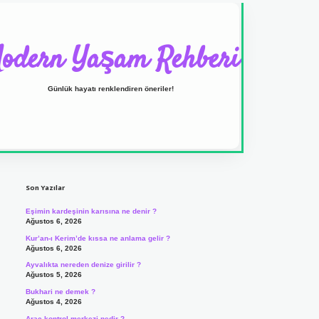
odern Yaşam Rehberi
Günlük hayatı renklendiren öneriler!
Sidebar
ilbet yeni giriş adresi
Son Yazılar
Eşimin kardeşinin karısına ne denir ?
Ağustos 6, 2026
Kur’an-ı Kerim’de kıssa ne anlama gelir ?
Ağustos 6, 2026
Ayvalıkta nereden denize girilir ?
Ağustos 5, 2026
Bukhari ne demek ?
Ağustos 4, 2026
Araç kontrol merkezi nedir ?