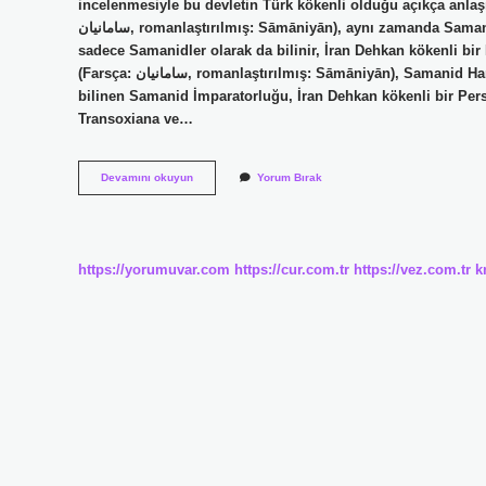
incelenmesiyle bu devletin Türk kökenli olduğu açıkça anl
سامانیان, romanlaştırılmış: Sāmāniyān), aynı zamanda Samanid İmparatorluğu, Samanid Hanedanlığı, Samanid Emirliği veya
sadece Samanidler olarak da bilinir, İran Dehkan kökenli 
(Farsça: سامانیان, romanlaştırılmış: Sāmāniyān), Samanid Hanedanlığı, Samanid Emirliği veya sadece Samanidler olarak da
bilinen Samanid İmparatorluğu, İran Dehkan kökenli bir Pe
Transoxiana ve…
Samaniler
Devamını okuyun
Yorum Bırak
Turk
Mu
https://yorumuvar.com
https://cur.com.tr
https://vez.com.tr
k