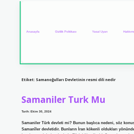
Anasayfa
Gizlilik Politikası
Yasal Uyarı
Hakkım
Etiket:
Samanoğulları Devletinin resmi dili nedir
Samaniler Turk Mu
Tarih: Ekim 30, 2024
Samaniler Türk devleti mi? Bunun başlıca nedeni, söz kon
Samanîler devletidir. Bunların İran kökenli oldukları yönünde