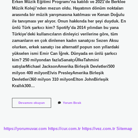
Erken Müzik Eğitimi Programı’na katıldı ve 2021’de Berklee
Müzik Koleji’nden mezun oldu. Hayatının dönüm noktaları
arasında bir müzik yarışmasına katılması ve Kenan Doğulu
ile tanışması yer alıyor. Onun hakkında her şeyi duyduk. En
ünlü Türk şarkıcı kim? Spotify’da 2014 yılından bu yana
Türkiye’deki kullanıcıların dinleyici verilerine göre, tüm
zamanların en çok dinlenen kadın sanatçısı Sezen Aksu
olurken, erkek sanatçı ise alternatif popun son yıllardaki
yükselen ismi Emir Can İğrek. Dünyada en ünlü şarkıcı
kim? 250 milyondan fazlaSanatçıÜlkeTahmini
satışlarMichael JacksonAmerika Birleşik Devletleri500
milyon 400 milyonElvis PresleyAmerika Birleşik
Devletleri360 milyon 310 milyonElton JohnBirleşik
Krallık300…
Bade
Devamını okuyun
Yorum Bırak
Nosa
Nereli
https://yorumuvar.com
https://cur.com.tr
https://vez.com.tr
Sitemap