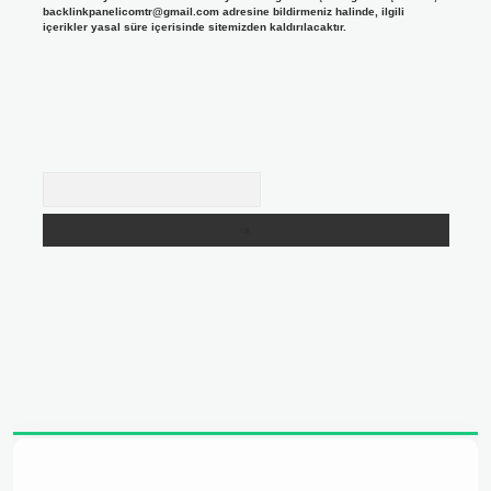
backlinkpanelicomtr@gmail.com
adresine bildirmeniz halinde, ilgili
içerikler yasal süre içerisinde sitemizden kaldırılacaktır.
Arama
adresi