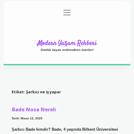
menüyü
Anasayfa
Gizlilik Politikası
Yasal Uyarı
aç
Hakkımızda
Modern Yaşam Rehberi
Günlük hayatı renklendiren öneriler!
Etiket:
Şarkıcı ne iş yapar
Bade Nosa Nereli
Tarih: Nisan 12, 2025
Şarkıcı Bade kimdir? Bade, 4 yaşında Bilkent Üniversitesi