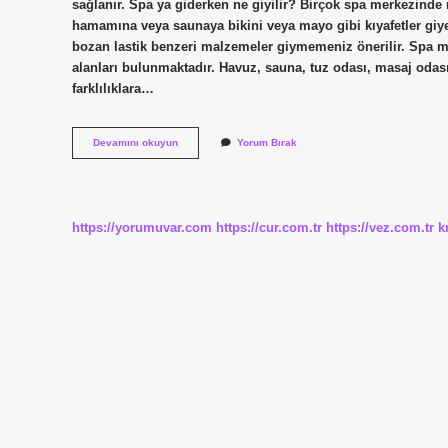
sağlanır. Spa ya giderken ne giyilir? Birçok spa merkezinde 
hamamına veya saunaya bikini veya mayo gibi kıyafetler giye
bozan lastik benzeri malzemeler giymemeniz önerilir. Spa m
alanları bulunmaktadır. Havuz, sauna, tuz odası, masaj odası
farklılıklara…
Spa
Devamını okuyun
Yorum Bırak
Da
Ne
Yapılır
https://yorumuvar.com
https://cur.com.tr
https://vez.com.tr
k