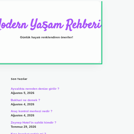
odern Yaşam Rehberi
Günlük hayatı renklendiren öneriler!
Sidebar
ilbet yeni giriş adresi
Son Yazılar
Ayvalıkta nereden denize girilir ?
Ağustos 5, 2026
Bukhari ne demek ?
Ağustos 4, 2026
Araç kontrol merkezi nedir ?
Ağustos 4, 2026
Zeynep Hotel’in sahibi kimdir ?
Temmuz 29, 2026
Kına bereket getirir mi ?