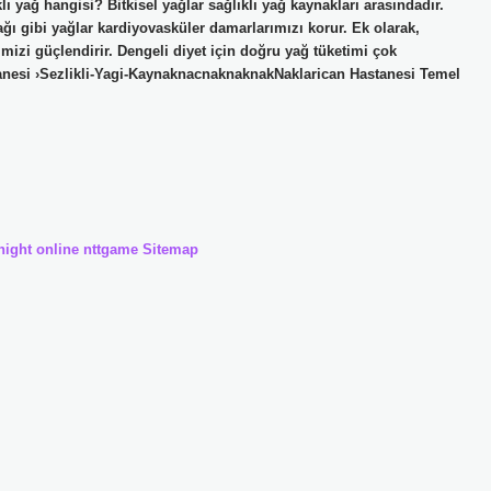
yağ hangisi? Bitkisel yağlar sağlıklı yağ kaynakları arasındadır.
ağı gibi yağlar kardiyovasküler damarlarımızı korur. Ek olarak,
mizi güçlendirir. Dengeli diyet için doğru yağ tüketimi çok
anesi ›Sezlikli-Yagi-KaynaknacnaknaknakNaklarican Hastanesi Temel
night online
nttgame
Sitemap