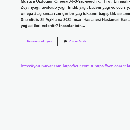
Mustafa Özdoğan ›Omega-3-6-9-Yag-seuch -… Prof. En sağlıklı 
Zeytinyağı, avokado yağı, fındık yağı, badem yağı ve ceviz y
omega-3 açısından zengin bir yağ tüketimi bağışıklık sistemi
önemlidir. 28 Açıklama 2023 İnsan Hastanesi Hastanesi Hast
yağ asitleri nelerdir? İnsanlar için…
Temel
Devamını okuyun
Yorum Bırak
Yağlar
Nelerdir
https://yorumuvar.com
https://cur.com.tr
https://vez.com.tr
k