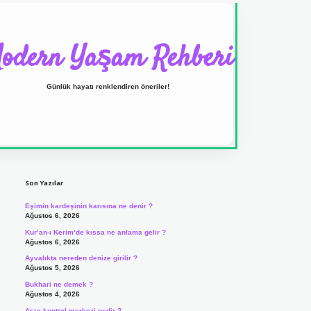
odern Yaşam Rehberi
Günlük hayatı renklendiren öneriler!
Sidebar
ilbet yeni giriş adresi
Son Yazılar
Eşimin kardeşinin karısına ne denir ?
Ağustos 6, 2026
Kur’an-ı Kerim’de kıssa ne anlama gelir ?
Ağustos 6, 2026
Ayvalıkta nereden denize girilir ?
Ağustos 5, 2026
Bukhari ne demek ?
Ağustos 4, 2026
Araç kontrol merkezi nedir ?