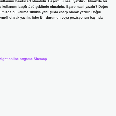
 kullanımı headscarf olmalıdır. Başörtülü nasıl yazılır? Dilimizde bu
ru kullanımı başörtüsü şeklinde olmalıdır. Eşarp nasıl yazılır? Doğru
izde bu kelime sıklıkla yanlışlıkla eşarp olarak yazılır. Doğru
Formül olarak yazılır. lider Bir durumun veya pozisyonun başında
night online
nttgame
Sitemap