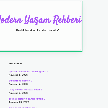
odern Yaşam Rehberi
Günlük hayatı renklendiren öneriler!
Sidebar
ilbet yeni giriş adresi
Son Yazılar
Ayvalıkta nereden denize girilir ?
Ağustos 5, 2026
Bukhari ne demek ?
Ağustos 4, 2026
Araç kontrol merkezi nedir ?
Ağustos 4, 2026
Zeynep Hotel’in sahibi kimdir ?
Temmuz 29, 2026
Kına bereket getirir mi ?