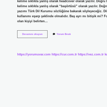
kelime sıklıkla yanlış olarak headcover olarak yazılır. Doğru
kelime sıklıkla yanlış olarak “başörtüsü” olarak yazılır. Doğ
yazımı Türk Dil Kurumu sözlüğüne bakarak söyleyeceğiz. Dilim
kullanımı eşarp şeklinde olmalıdır. Baş ayrı mı bitişik mi? 
olan kişiyi belirten…
Başörtüsü
Devamını okuyun
Yorum Bırak
Yazılışı
Nasıl
https://yorumuvar.com
https://cur.com.tr
https://vez.com.tr
k