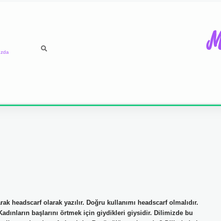
M
ızda
arak headscarf olarak yazılır. Doğru kullanımı headscarf olmalıdır.
arın başlarını örtmek için giydikleri giysidir. Dilimizde bu