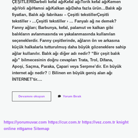
ÇEŞİTLERİDarbeli kefal ağıKefal ağıTorik kefal ağıKemen
ağıVoli ağıHamsi ağıKalkan ağıDaha fazla ürün…Balık ağı
fiyatları, Balık ağı fabrikası – Çeşitli tekstillerÇeşitli
tekstiller › …Çeşitli tekstiller › … Fanyalı ağ ne demek?
Fanny ağları; Barbunya, kefal, palamut ve kalkan gibi
balıkların avlanmasında ve yakalanmasında kullanılan
seçeneklerdir. Fanny çeşitlerinde, ağların ön ve arkasına
küçük halkalarla tutturulmuş daha büyük gözeneklere sahip
ağlar kullanılır. Balık ağı diğer adı nedir? “Bir çeşit balık
ağı” bilmecesinin doğru cevapları Trata, Trol, Difana,
Apoşi, Saçma, Paraka, Çapari veya Serpme’dir. En büyük
internet ağı nedir?  Bilinen en büyük geniş alan ağı
İNTERNET’tir.…
Manyat
Devamını okuyun
Yorum Bırak
Ağı
Nedir
https://yorumuvar.com
https://cur.com.tr
https://vez.com.tr
knight
online
nttgame
Sitemap