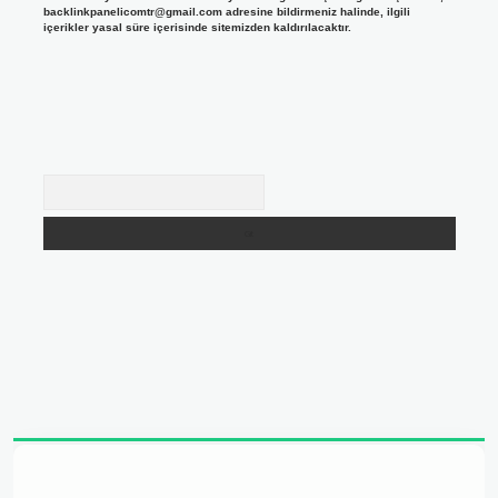
backlinkpanelicomtr@gmail.com
adresine bildirmeniz halinde, ilgili
içerikler yasal süre içerisinde sitemizden kaldırılacaktır.
Arama
 adresi