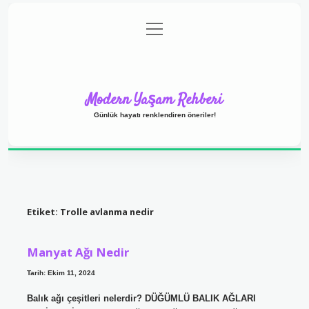
menüyü
Anasayfa
Gizlilik Politikası
Yasal Uyarı
aç
Hakkımızda
Modern Yaşam Rehberi
Günlük hayatı renklendiren öneriler!
Etiket:
Trolle avlanma nedir
Manyat Ağı Nedir
Tarih: Ekim 11, 2024
Balık ağı çeşitleri nelerdir? DÜĞÜMLÜ BALIK AĞLARI