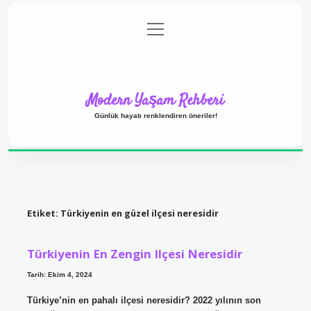
menüyü
Anasayfa
Gizlilik Politikası
Yasal Uyarı
aç
Hakkımızda
Modern Yaşam Rehberi
Günlük hayatı renklendiren öneriler!
Etiket:
Türkiyenin en güzel ilçesi neresidir
Türkiyenin En Zengin Ilçesi Neresidir
Tarih: Ekim 4, 2024
Türkiye’nin en pahalı ilçesi neresidir? 2022 yılının son