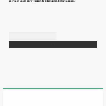
içerikler yasal süre içerisinde sitemizden kaldırılacaktır.
Arama
adresi