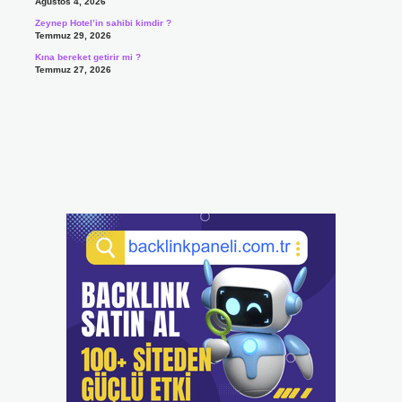
Ağustos 4, 2026
Zeynep Hotel’in sahibi kimdir ?
Temmuz 29, 2026
Kına bereket getirir mi ?
Temmuz 27, 2026