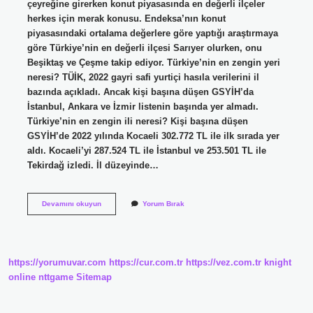
çeyreğine girerken konut piyasasında en değerli ilçeler
herkes için merak konusu. Endeksa’nın konut
piyasasındaki ortalama değerlere göre yaptığı araştırmaya
göre Türkiye’nin en değerli ilçesi Sarıyer olurken, onu
Beşiktaş ve Çeşme takip ediyor. Türkiye’nin en zengin yeri
neresi? TÜİK, 2022 gayri safi yurtiçi hasıla verilerini il
bazında açıkladı. Ancak kişi başına düşen GSYİH’da
İstanbul, Ankara ve İzmir listenin başında yer almadı.
Türkiye’nin en zengin ili neresi? Kişi başına düşen
GSYİH’de 2022 yılında Kocaeli 302.772 TL ile ilk sırada yer
aldı. Kocaeli’yi 287.524 TL ile İstanbul ve 253.501 TL ile
Tekirdağ izledi. İl düzeyinde…
Türkiyenin
Devamını okuyun
Yorum Bırak
En
Zengin
Ilçesi
Neresidir
https://yorumuvar.com
https://cur.com.tr
https://vez.com.tr
knight
online
nttgame
Sitemap