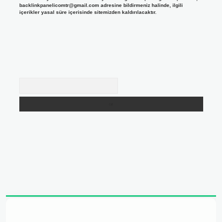
backlinkpanelicomtr@gmail.com
adresine bildirmeniz halinde, ilgili
içerikler yasal süre içerisinde sitemizden kaldırılacaktır.
Arama
adresi