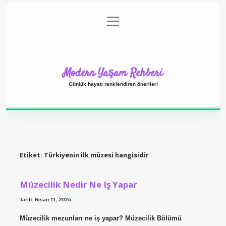
menüyü
Anasayfa
Gizlilik Politikası
Yasal Uyarı
aç
Hakkımızda
Modern Yaşam Rehberi
Günlük hayatı renklendiren öneriler!
Etiket:
Türkiyenin ilk müzesi hangisidir
Müzecilik Nedir Ne Iş Yapar
Tarih: Nisan 11, 2025
Müzecilik mezunları ne iş yapar? Müzecilik Bölümü