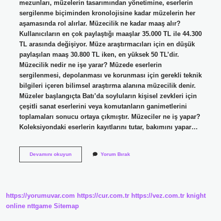
mezunları, müzelerin tasarımından yönetimine, eserlerin
sergilenme biçiminden kronolojisine kadar müzelerin her
aşamasında rol alırlar. Müzecilik ne kadar maaş alır?
Kullanıcıların en çok paylaştığı maaşlar 35.000 TL ile 44.300
TL arasında değişiyor. Müze araştırmacıları için en düşük
paylaşılan maaş 30.800 TL iken, en yüksek 50 TL’dir.
Müzecilik nedir ne işe yarar? Müzede eserlerin
sergilenmesi, depolanması ve korunması için gerekli teknik
bilgileri içeren bilimsel araştırma alanına müzecilik denir.
Müzeler başlangıçta Batı’da soyluların kişisel zevkleri için
çeşitli sanat eserlerini veya komutanların ganimetlerini
toplamaları sonucu ortaya çıkmıştır. Müzeciler ne iş yapar?
Koleksiyondaki eserlerin kayıtlarını tutar, bakımını yapar…
Müzecilik
Devamını okuyun
Yorum Bırak
Nedir
Ne
Iş
Yapar
https://yorumuvar.com
https://cur.com.tr
https://vez.com.tr
knight
online
nttgame
Sitemap