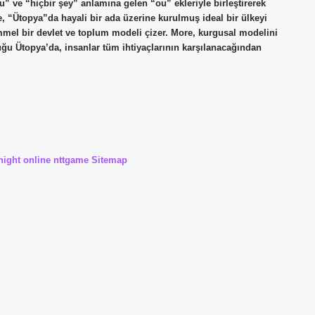
 ve “hiçbir şey” anlamına gelen “ou” ekleriyle birleştirerek
 “Ütopya”da hayali bir ada üzerine kurulmuş ideal bir ülkeyi
el bir devlet ve toplum modeli çizer. More, kurgusal modelini
uğu Ütopya’da, insanlar tüm ihtiyaçlarının karşılanacağından
night online
nttgame
Sitemap