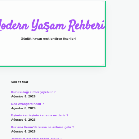
odern Yaşam Rehberi
Günlük hayatı renklendiren öneriler!
Sidebar
ilbet yeni giriş adresi
Son Yazılar
Kuzu kulağı kimler yiyebilir ?
Ağustos 8, 2026
Neo Avangard nedir ?
Ağustos 8, 2026
Eşimin kardeşinin karısına ne denir ?
Ağustos 6, 2026
Kur’an-ı Kerim’de kıssa ne anlama gelir ?
Ağustos 6, 2026
Ayvalıkta nereden denize girilir ?