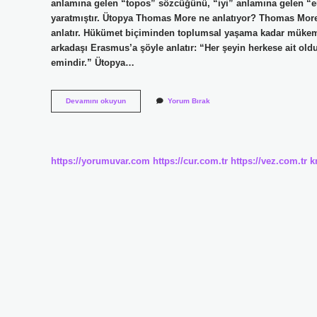
anlamına gelen “topos” sözcüğünü, “iyi” anlamına gelen “eu”
yaratmıştır. Ütopya Thomas More ne anlatıyor? Thomas More,
anlatır. Hükümet biçiminden toplumsal yaşama kadar mükemm
arkadaşı Erasmus’a şöyle anlatır: “Her şeyin herkese ait old
emindir.” Ütopya…
Tek
Devamını okuyun
Yorum Bırak
Ütopya
Yazarı
Kimdir
https://yorumuvar.com
https://cur.com.tr
https://vez.com.tr
k