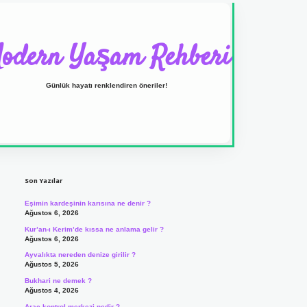
odern Yaşam Rehberi
Günlük hayatı renklendiren öneriler!
Sidebar
ilbet yeni giriş adresi
Son Yazılar
Eşimin kardeşinin karısına ne denir ?
Ağustos 6, 2026
Kur’an-ı Kerim’de kıssa ne anlama gelir ?
Ağustos 6, 2026
Ayvalıkta nereden denize girilir ?
Ağustos 5, 2026
Bukhari ne demek ?
Ağustos 4, 2026
Araç kontrol merkezi nedir ?