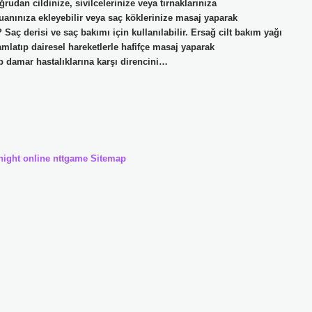
ğrudan cildinize, sivilcelerinize veya tırnaklarınıza
uanınıza ekleyebilir veya saç köklerinize masaj yaparak
 Saç derisi ve saç bakımı için kullanılabilir. Ersağ cilt bakım yağı
amlatıp dairesel hareketlerle hafifçe masaj yaparak
p damar hastalıklarına karşı direncini…
night online
nttgame
Sitemap