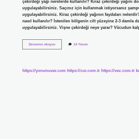
çekirdeği yağı nerelerde kullanılır? Kiraz çekirdeği yağını do
uygulayabilirsiniz. Saçınız için kullanmak istiyorsanız şamp
uygulayabilirsiniz. Kiraz çekirdeği yağının faydaları nelerdir?
nasıl kullanılır? İstenilen bölgenin cilt yüzeyine 2-3 damla d
uygulayabilirsiniz. Vişne çekirdeği neye yarar? Vücudun kal
Ersağ
Devamını okuyun
14 Yorum
Vişne
Çekirdeği
Yağı
Cilde
Nasıl
https://yorumuvar.com
https://cur.com.tr
https://vez.com.tr
k
Kullanılır