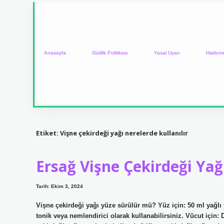
Anasayfa
Gizlilik Politikası
Yasal Uyarı
Hakkım
Etiket:
Vişne çekirdeği yağı nerelerde kullanılır
Ersağ Vişne Çekirdeği Yağı
Tarih: Ekim 3, 2024
Vişne çekirdeği yağı yüze sürülür mü? Yüz için: 50 ml yağlı 
tonik veya nemlendirici olarak kullanabilirsiniz. Vücut için: