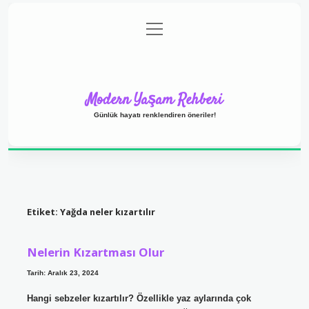
menüyü
Anasayfa
Gizlilik Politikası
Yasal Uyarı
aç
Hakkımızda
Modern Yaşam Rehberi
Günlük hayatı renklendiren öneriler!
Etiket:
Yağda neler kızartılır
Nelerin Kızartması Olur
Tarih: Aralık 23, 2024
Hangi sebzeler kızartılır? Özellikle yaz aylarında çok