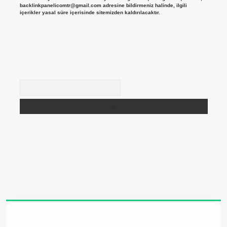
backlinkpanelicomtr@gmail.com
adresine bildirmeniz halinde, ilgili
içerikler yasal süre içerisinde sitemizden kaldırılacaktır.
Arama
adresi