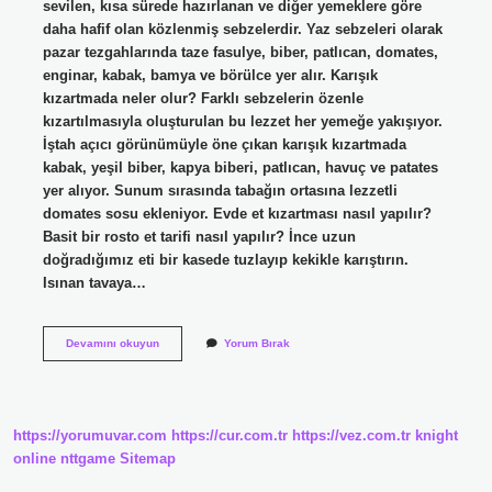
sevilen, kısa sürede hazırlanan ve diğer yemeklere göre
daha hafif olan közlenmiş sebzelerdir. Yaz sebzeleri olarak
pazar tezgahlarında taze fasulye, biber, patlıcan, domates,
enginar, kabak, bamya ve börülce yer alır. Karışık
kızartmada neler olur? Farklı sebzelerin özenle
kızartılmasıyla oluşturulan bu lezzet her yemeğe yakışıyor.
İştah açıcı görünümüyle öne çıkan karışık kızartmada
kabak, yeşil biber, kapya biberi, patlıcan, havuç ve patates
yer alıyor. Sunum sırasında tabağın ortasına lezzetli
domates sosu ekleniyor. Evde et kızartması nasıl yapılır?
Basit bir rosto et tarifi nasıl yapılır? İnce uzun
doğradığımız eti bir kasede tuzlayıp kekikle karıştırın.
Isınan tavaya…
Nelerin
Devamını okuyun
Yorum Bırak
Kızartması
Olur
https://yorumuvar.com
https://cur.com.tr
https://vez.com.tr
knight
online
nttgame
Sitemap