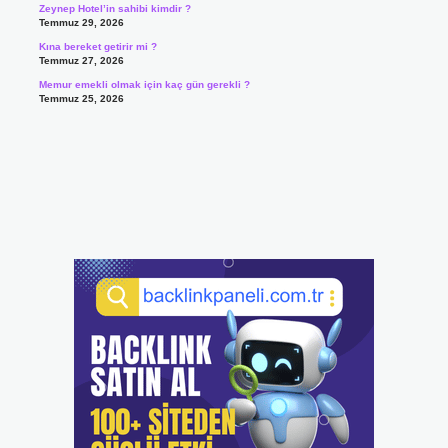
Zeynep Hotel’in sahibi kimdir ?
Temmuz 29, 2026
Kına bereket getirir mi ?
Temmuz 27, 2026
Memur emekli olmak için kaç gün gerekli ?
Temmuz 25, 2026