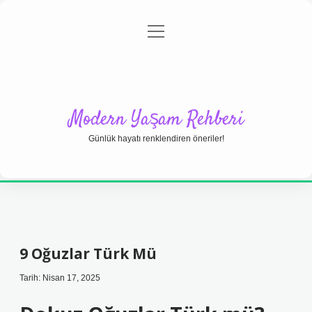
menüyü
Anasayfa
Gizlilik Politikası
Yasal Uyarı
aç
Hakkımızda
Modern Yaşam Rehberi
Günlük hayatı renklendiren öneriler!
9 Oğuzlar Türk Mü
Tarih: Nisan 17, 2025