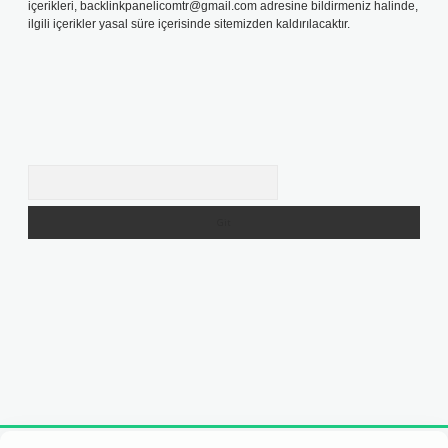
içerikleri,
backlinkpanelicomtr@gmail.com
adresine bildirmeniz halinde,
ilgili içerikler yasal süre içerisinde sitemizden kaldırılacaktır.
Arama
iş adresi