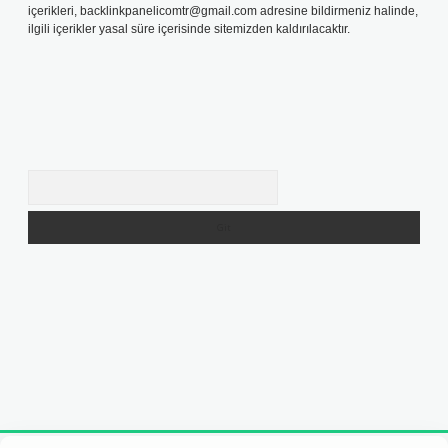
içerikleri,
backlinkpanelicomtr@gmail.com
adresine bildirmeniz halinde,
ilgili içerikler yasal süre içerisinde sitemizden kaldırılacaktır.
Arama
et yeni giriş adresi