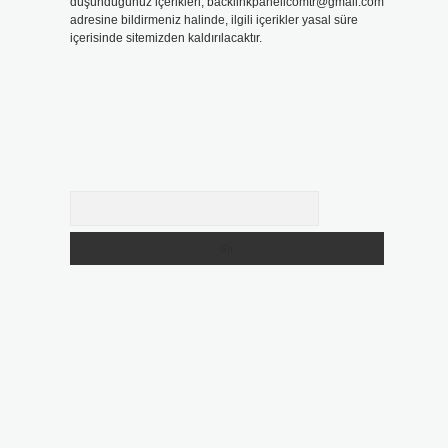
düşündüğünüz içerikleri,
backlinkpanelicomtr@gmail.com
adresine bildirmeniz halinde, ilgili içerikler yasal süre
içerisinde sitemizden kaldırılacaktır.
Arama