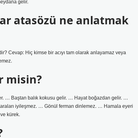
eydana gelir.
kar atasözü ne anlatmak
dir? Cevap: Hiç kimse bir acıyı tam olarak anlayamaz veya
demez.
r misin?
er. … Baştan balık kokusu gelir. … Hayat boğazdan gelir. …
il yaraları iyileşmez. … Gönül ferman dinlemez. … Hamala eyeri
 ve kürek.
?