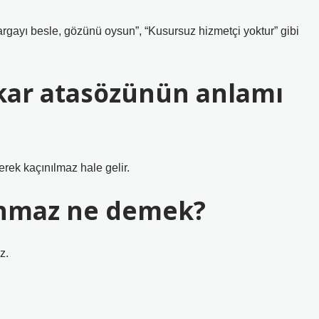
 “Kargayı besle, gözünü oysun”, “Kusursuz hizmetçi yoktur” gibi
kar atasözünün anlamı
erek kaçınılmaz hale gelir.
anmaz ne demek?
z.