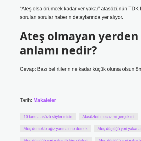
“Ateş olsa örümcek kadar yer yakar” atasözünün TDK karş
sorulan sorular haberin detaylarında yer alıyor.
Ateş olmayan yerden
anlamı nedir?
Cevap: Bazı belirtilerin ne kadar küçük olursa olsun öne
Tarih:
Makaleler
10 tane atasözü söyler misin
Atasözleri mecaz mı gerçek mi
Ateş demekle ağız yanmaz ne demek
Ateş düştüğü yeri yakar a
Ateş düştüğü yeri yakar ilk kim söyledi
Ateş düştüğü yeri yakar 