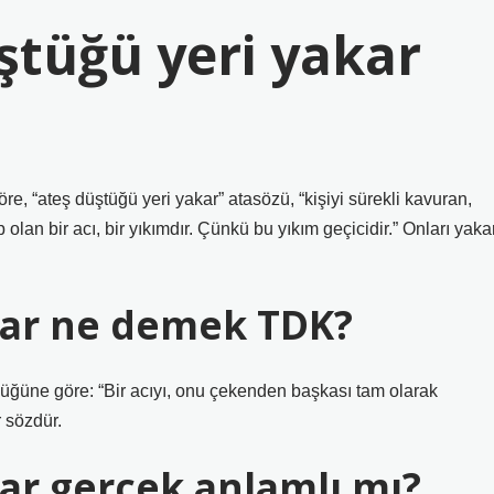
ştüğü yeri yakar
e, “ateş düştüğü yeri yakar” atasözü, “kişiyi sürekli kavuran,
lan bir acı, bir yıkımdır. Çünkü bu yıkım geçicidir.” Onları yakar
kar ne demek TDK?
üğüne göre: “Bir acıyı, onu çekenden başkası tam olarak
 sözdür.
ar gerçek anlamlı mı?