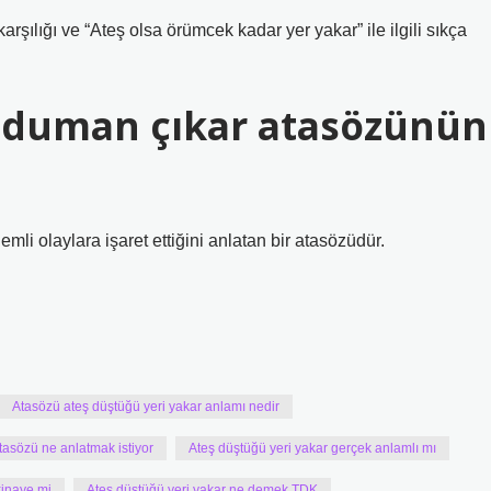
ılığı ve “Ateş olsa örümcek kadar yer yakar” ile ilgili sıkça
 duman çıkar atasözünün
mli olaylara işaret ettiğini anlatan bir atasözüdür.
Atasözü ateş düştüğü yeri yakar anlamı nedir
tasözü ne anlatmak istiyor
Ateş düştüğü yeri yakar gerçek anlamlı mı
kinaye mi
Ateş düştüğü yeri yakar ne demek TDK