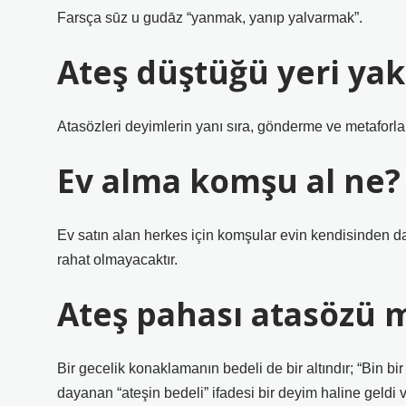
Farsça sūz u gudāz “yanmak, yanıp yalvarmak”.
Ateş düştüğü yeri yak
Atasözleri deyimlerin yanı sıra, gönderme ve metaforları
Ev alma komşu al ne?
Ev satın alan herkes için komşular evin kendisinden d
rahat olmayacaktır.
Ateş pahası atasözü 
Bir gecelik konaklamanın bedeli de bir altındır; “Bin bi
dayanan “ateşin bedeli” ifadesi bir deyim haline geldi 